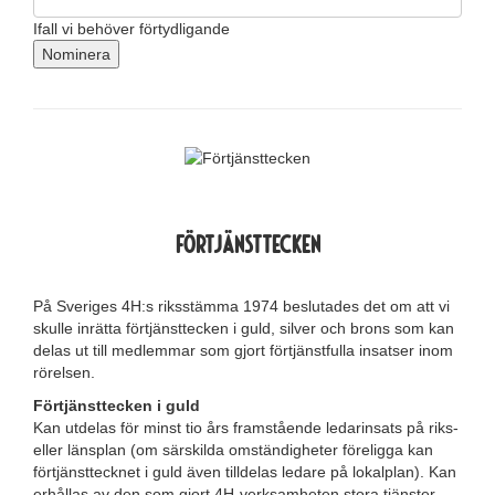
Ifall vi behöver förtydligande
Nominera
Förtjänsttecken
På Sveriges 4H:s riksstämma 1974 beslutades det om att vi
skulle inrätta förtjänsttecken i guld, silver och brons som kan
delas ut till medlemmar som gjort förtjänstfulla insatser inom
rörelsen.
Förtjänsttecken i guld
Kan utdelas för minst tio års framstående ledarinsats på riks-
eller länsplan (om särskilda omständigheter föreligga kan
förtjänsttecknet i guld även tilldelas ledare på lokalplan). Kan
erhållas av den som gjort 4H-verksamheten stora tjänster,