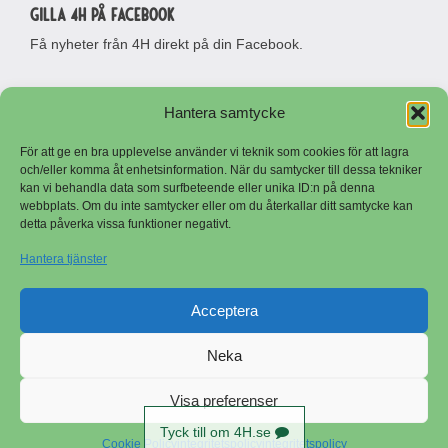
Gilla 4H på Facebook
Få nyheter från 4H direkt på din Facebook.
Hantera samtycke
För att ge en bra upplevelse använder vi teknik som cookies för att lagra
och/eller komma åt enhetsinformation. När du samtycker till dessa tekniker
kan vi behandla data som surfbeteende eller unika ID:n på denna
webbplats. Om du inte samtycker eller om du återkallar ditt samtycke kan
detta påverka vissa funktioner negativt.
Besöksadress
Adress
Riksförbundet Sveriges 4H
Riksförbundet Sveriges 4H
Hantera tjänster
Stora Malmsvägen 7
Stora Malmsvägen 7
641 50 Katrineholm
641 50 Katrineholm
Telefon
Logga in
Acceptera
0150-503 80
E-post
Neka
Copyright © Sveriges 4H
info@4h.se
Visa preferenser
Tyck till om 4H.se
Cookie Policy
integritetspolicy
integritetspolicy