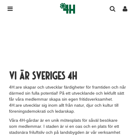
Vi är Sveriges 4H
4H:are skapar och utvecklar färdigheter för framtiden och når
därmed sin fulla potential! På ett utvecklande och lekfullt sätt
får våra medlemmar skapa sin egen fritidsverksamhet.
4H:are utvecklar sig inom allt från natur, djur och kultur till
föreningsdemokrati och ledarskap.
Våra 4H-gårdar är en unik mötesplats för såväl besökare
som medlemmar. I staden är vi en oas och en plats för ett
stadsnära friluftsliv och på landsbygden är vår verksamhet