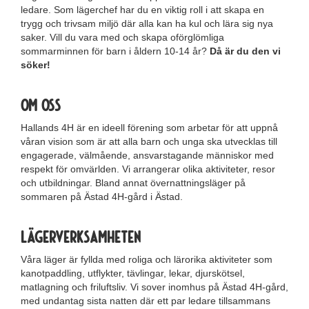
ledare. Som lägerchef har du en viktig roll i att skapa en
trygg och trivsam miljö där alla kan ha kul och lära sig nya
saker. Vill du vara med och skapa oförglömliga
sommarminnen för barn i åldern 10-14 år?
Då är du den vi
söker!
Om oss
Hallands 4H är en ideell förening som arbetar för att uppnå
våran vision som är att alla barn och unga ska utvecklas till
engagerade, välmående, ansvarstagande människor med
respekt för omvärlden. Vi arrangerar olika aktiviteter, resor
och utbildningar. Bland annat övernattningsläger på
sommaren på Ästad 4H-gård i Ästad.
Lägerverksamheten
Våra läger är fyllda med roliga och lärorika aktiviteter som
kanotpaddling, utflykter, tävlingar, lekar, djurskötsel,
matlagning och friluftsliv. Vi sover inomhus på Ästad 4H-gård,
med undantag sista natten där ett par ledare tillsammans