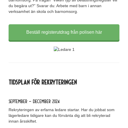
barnomsorg. På frågan ”Vilken typ av belastningsregister vill
du begära ut?” Svarar du: Arbete med barn i annan
verksamhet än skola och barnomsorg.
Beställ registerutdrag från polisen här
Tidsplan för rekryteringen
September – december 2024
Rekryteringen av erfarna ledare startar. Har du jobbat som
lägerledare tidigare kan du förvänta dig att bli rekryterad
innan årsskiftet.