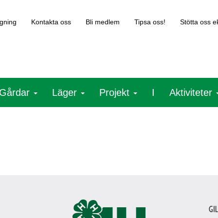
gning
Kontakta oss
Bli medlem
Tipsa oss!
Stötta oss 
Gårdar
Läger
Projekt
I
Aktiviteter
Gi