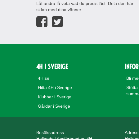
Låt andra få veta vad du precis läst. Dela den här
sidan med dina vänner.
4H i Sverige
Info
4H.se
Bli m
Hitta 4H i Sverige
Stötta
summa 
Klubbar i Sverige
Gårdar i Sverige
Besöksadress
Adress
Hallands Länsförbund av 4H
Hallan