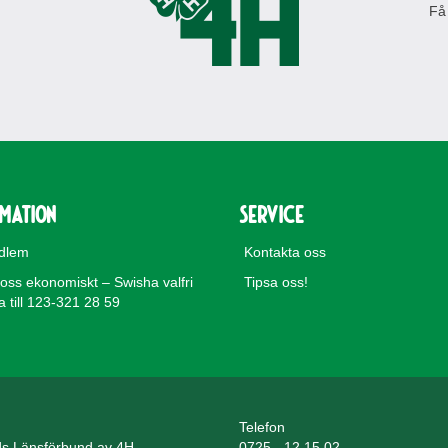
Få
rmation
Service
edlem
Kontakta oss
 oss ekonomiskt – Swisha valfri
Tipsa oss!
till 123-321 28 59
Telefon
ds Länsförbund av 4H
0725 - 12 15 02