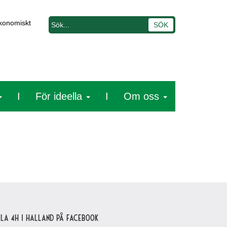
ekonomiskt
I
För ideella
I
Om oss
lla 4H i Halland på Facebook