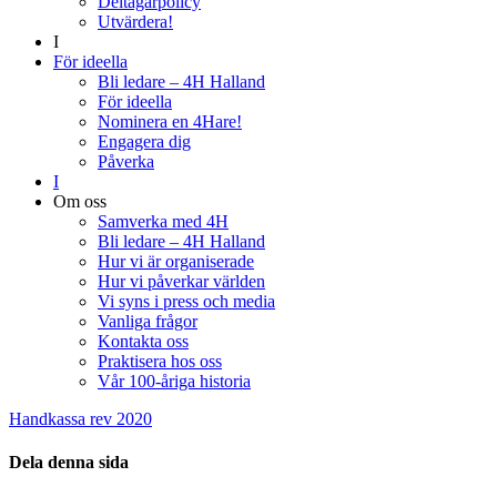
Deltagarpolicy
Utvärdera!
I
För ideella
Bli ledare – 4H Halland
För ideella
Nominera en 4Hare!
Engagera dig
Påverka
I
Om oss
Samverka med 4H
Bli ledare – 4H Halland
Hur vi är organiserade
Hur vi påverkar världen
Vi syns i press och media
Vanliga frågor
Kontakta oss
Praktisera hos oss
Vår 100-åriga historia
Handkassa rev 2020
Dela denna sida