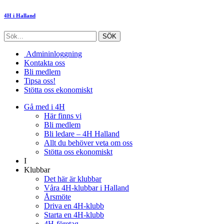
4H i Halland
Admininloggning
Kontakta oss
Bli medlem
Tipsa oss!
Stötta oss ekonomiskt
Gå med i 4H
Här finns vi
Bli medlem
Bli ledare – 4H Halland
Allt du behöver veta om oss
Stötta oss ekonomiskt
I
Klubbar
Det här är klubbar
Våra 4H-klubbar i Halland
Årsmöte
Driva en 4H-klubb
Starta en 4H-klubb
4H-företag