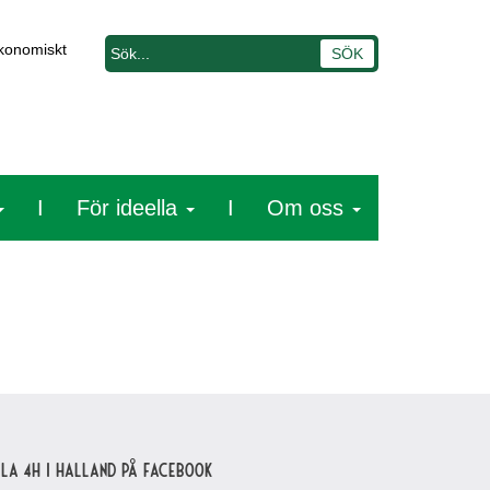
ekonomiskt
I
För ideella
I
Om oss
lla 4H i Halland på Facebook