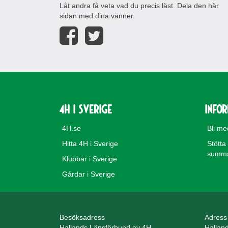
Låt andra få veta vad du precis läst. Dela den här
sidan med dina vänner.
4H i Sverige
Info
4H.se
Bli m
Hitta 4H i Sverige
Stötta
summa 
Klubbar i Sverige
Gårdar i Sverige
Besöksadress
Adress
Hallands Länsförbund av 4H
Hallan