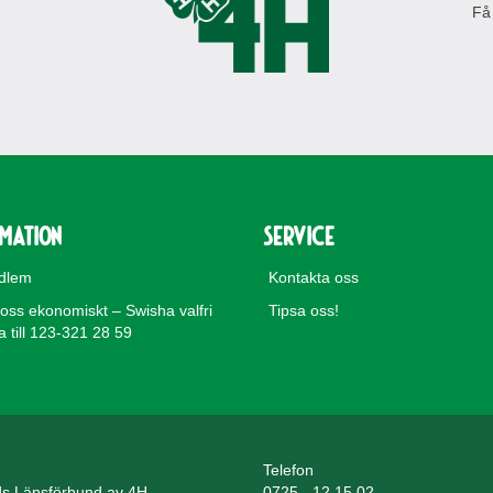
Få
rmation
Service
edlem
Kontakta oss
 oss ekonomiskt – Swisha valfri
Tipsa oss!
till 123-321 28 59
Telefon
ds Länsförbund av 4H
0725 - 12 15 02