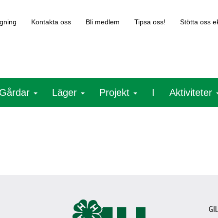
gning
Kontakta oss
Bli medlem
Tipsa oss!
Stötta oss 
Gårdar
Läger
Projekt
I
Aktiviteter
Gi