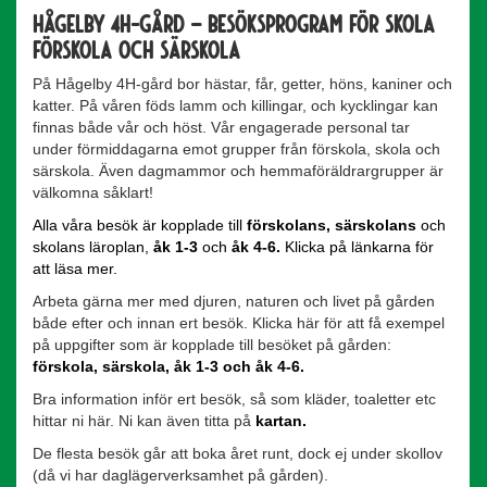
Hågelby 4H-gård – besöksprogram för skola
förskola och särskola
På Hågelby 4H-gård bor hästar, får, getter, höns, kaniner och
katter. På våren föds lamm och killingar, och kycklingar kan
finnas både vår och höst. Vår engagerade personal tar
under förmiddagarna emot grupper från förskola, skola och
särskola. Även dagmammor och hemmaföräldrargrupper är
välkomna såklart!
Alla våra besök är kopplade till
förskolans
,
särskolans
och
skolans läroplan,
åk 1-3
och
åk 4-6
.
Klicka på länkarna för
att läsa mer.
Arbeta gärna mer med djuren, naturen och livet på gården
både efter och innan ert besök. Klicka här för att få exempel
på uppgifter som är kopplade till besöket på gården:
förskola
,
särskola
,
åk 1-3
och
åk 4-6
.
Bra information inför ert besök, så som kläder, toaletter etc
hittar ni här. Ni kan även titta på
kartan
.
De flesta besök går att boka året runt, dock ej under skollov
(då vi har daglägerverksamhet på gården).