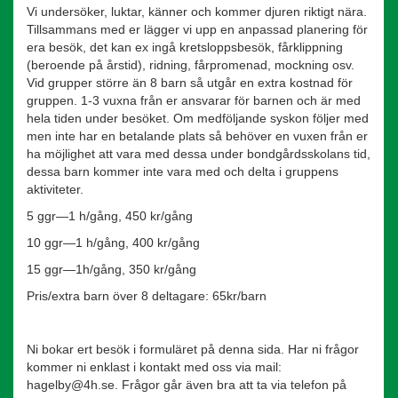
Vi undersöker, luktar, känner och kommer djuren riktigt nära.
Tillsammans med er lägger vi upp en anpassad planering för
era besök, det kan ex ingå kretsloppsbesök, fårklippning
(beroende på årstid), ridning, fårpromenad, mockning osv.
Vid grupper större än 8 barn så utgår en extra kostnad för
gruppen. 1-3 vuxna från er ansvarar för barnen och är med
hela tiden under besöket. Om medföljande syskon följer med
men inte har en betalande plats så behöver en vuxen från er
ha möjlighet att vara med dessa under bondgårdsskolans tid,
dessa barn kommer inte vara med och delta i gruppens
aktiviteter.
5 ggr—1 h/gång, 450 kr/gång
10 ggr—1 h/gång, 400 kr/gång
15 ggr—1h/gång, 350 kr/gång
Pris/extra barn över 8 deltagare: 65kr/barn
Ni bokar ert besök i formuläret på denna sida. Har ni frågor
kommer ni enklast i kontakt med oss via mail:
hagelby@4h.se. Frågor går även bra att ta via telefon på