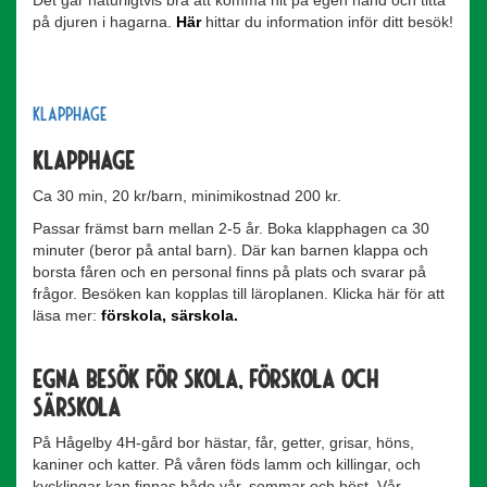
på djuren i hagarna.
Här
hittar du information inför ditt besök!
Klapphage
Klapphage
Ca 30 min, 20 kr/barn, minimikostnad 200 kr.
Passar främst barn mellan 2-5 år. Boka klapphagen ca 30
minuter (beror på antal barn). Där kan barnen klappa och
borsta fåren och en personal finns på plats och svarar på
frågor. Besöken kan kopplas till läroplanen. Klicka här för att
läsa mer:
förskola
,
särskola
.
Egna besök för skola, förskola och
särskola
På Hågelby 4H-gård bor hästar, får, getter, grisar, höns,
kaniner och katter. På våren föds lamm och killingar, och
kycklingar kan finnas både vår, sommar och höst. Vår