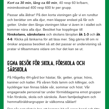
Kort ca 30 min, lång ca 60 min
, 40 resp 60 kr/barn,
minimikostnad 400 resp 600 kr per grupp.
Passar alla åldrar! På den korta visningen går vi en rundtur
och berättar om alla djur, men klappar endast på får och
getter. Under den långa visningen kikar vi även in i stallet och
kommer nära alla djur. Besöket har kopplingar till
förskolans
,
särskolans
och skolans läroplan
åk 1-3
och
åk
4-6
. Klicka på länkarna för att läsa mer. Säg gärna till om ni
önskar anpassa besöket så att det passar er undervisning så
pratar vi tillsammans vidare om hur det kan se ut.
Egna besök för skola, förskola och
särskola
På Hågelby 4H-gård bor hästar, får, getter, grisar, höns,
kaniner och katter. På våren föds lamm och killingar, och
kycklingar kan finnas både vår, sommar och höst. Vår
engagerade personal tar under förmiddagarna emot grupper
från förskola, skola och särskola. Även famljedaghem och
hemmaföräldrargrupper är välkomna såklart!
Det går naturligtvis bra att komma hit på egen hand och titta