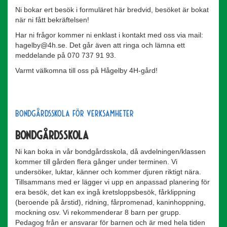
Ni bokar ert besök i formuläret här bredvid, besöket är bokat
när ni fått bekräftelsen!
Har ni frågor kommer ni enklast i kontakt med oss via mail:
hagelby@4h.se. Det går även att ringa och lämna ett
meddelande på 070 737 91 93.
Varmt välkomna till oss på Hågelby 4H-gård!
Bondgårdsskola för verksamheter
Bondgårdsskola
Ni kan boka in vår bondgårdsskola, då avdelningen/klassen
kommer till gården flera gånger under terminen. Vi
undersöker, luktar, känner och kommer djuren riktigt nära.
Tillsammans med er lägger vi upp en anpassad planering för
era besök, det kan ex ingå kretsloppsbesök, fårklippning
(beroende på årstid), ridning, fårpromenad, kaninhoppning,
mockning osv. Vi rekommenderar 8 barn per grupp.
Pedagog från er ansvarar för barnen och är med hela tiden