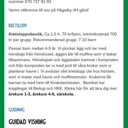
nummer 070 737 91 93.
Varmt välkomna till oss på Hågelby 4H-gård!
Kretslopp
Kretsloppsbesök,
Ca 1,5 h. 70 kr/barn, minimikostnad 700
kr per grupp. Rekommenderad grupp: 7-10 barn
Passar barn mellan 4-9 år. Vi plockar ägg och tar med
hönsbajs från hönshuset, äggen blir till muffins som vi bakar
tillsammans. Hönsbajset och äggskalen hamnar i komposten
och från komposten tar vi med jord till våra krukor som vi
planterar havre i. Vi avslutar vårt kretslopp ute hos hönsen,
som vi matar med havre och muffinssmulor. Krukorna får
barnen ta med hem till förskolan/skolan. Besöket har
kopplingar till Biologi och HKK. Klicka här för att lära dig mer:
årskurs 1-3
,
årskurs 4-6
,
särskola
.
Guidning
Guidad visning