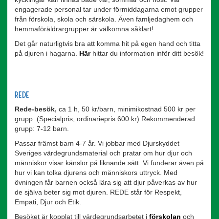
engagerade personal tar under förmiddagarna emot grupper
från förskola, skola och särskola. Även famljedaghem och
hemmaföräldrargrupper är välkomna såklart!
Det går naturligtvis bra att komma hit på egen hand och titta
på djuren i hagarna.
Här
hittar du information inför ditt besök!
REDE
Rede-besök,
ca 1 h, 50 kr/barn, minimikostnad 500 kr per
grupp. (Specialpris, ordinariepris 600 kr) Rekommenderad
grupp: 7-12 barn.
Passar främst barn 4-7 år. Vi jobbar med Djurskyddet
Sveriges värdegrundsmaterial och pratar om hur djur och
människor visar känslor på liknande sätt. Vi funderar även på
hur vi kan tolka djurens och människors uttryck. Med
övningen får barnen också lära sig att djur påverkas av hur
de själva beter sig mot djuren. REDE står för Respekt,
Empati, Djur och Etik.
Besöket är kopplat till värdegrundsarbetet i
förskolan
och