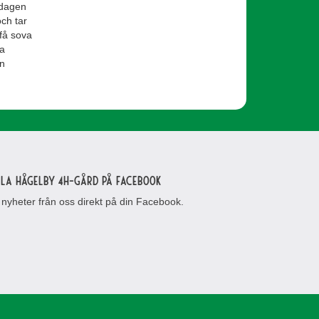
 dagen
ch tar
 få sova
na
an
lla Hågelby 4H-gård på Facebook
 nyheter från oss direkt på din Facebook.