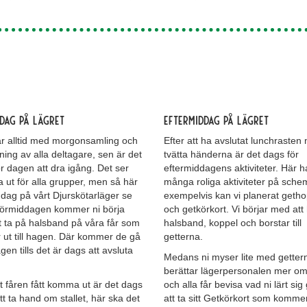
dag på lägret
Eftermiddag på lägret
ar alltid med morgonsamling och
Efter att ha avslutat lunchrasten
ning av alla deltagare, sen är det
tvätta händerna är det dags för
r dagen att dra igång. Det ser
eftermiddagens aktiviteter. Här ha
ika ut för alla grupper, men så här
många roliga aktiviteter på sche
dag på vårt Djurskötarläger se
exempelvis kan vi planerat geth
 förmiddagen kommer ni börja
och getkörkort. Vi börjar med at
t ta på halsband på våra får som
halsband, koppel och borstar till
r ut till hagen. Där kommer de gå
getterna.
gen tills det är dags att avsluta
Medans ni myser lite med getter
berättar lägerpersonalen mer om
tt fåren fått komma ut är det dags
och alla får bevisa vad ni lärt si
att ta hand om stallet, här ska det
att ta sitt Getkörkort som komm