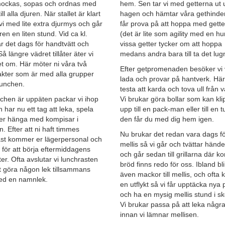
ockas, sopas och ordnas med
hem. Sen tar vi med getterna ut 
ill alla djuren. När stallet är klart
hagen och hämtar våra gethinder.
vi med lite extra djurmys och går
får prova på att hoppa med gett
fåren en liten stund. Vid ca kl.
(det är lite som agility med en h
r det dags för handtvätt och
vissa getter tycker om att hoppa
Så längre vädret tillåter äter vi
medans andra bara till ta det lugn
et om. Här möter ni våra två
Efter getpromenaden besöker vi 
akter som är med alla grupper
lada och provar på hantverk. Här 
lunchen.
testa att karda och tova ull från v
chen är uppäten packar vi ihop
Vi brukar göra bollar som kan kl
 har nu ett tag att leka, spela
upp till en pack-man eller till en 
ler hänga med kompisar i
den får du med dig hem igen.
. Efter att ni haft timmes
Nu brukar det redan vara dags f
ast kommer er lägerpersonal och
mellis så vi går och tvättar händ
 för att börja eftermiddagens
och går sedan till grillarna där k
eter. Ofta avslutar vi lunchrasten
bröd finns redo för oss. Ibland bli
t göra någon lek tillsammans
även mackor till mellis, och ofta k
med en namnlek.
en utflykt så vi får upptäcka nya 
och ha en mysig mellis stund i s
Vi brukar passa på att leka några
innan vi lämnar mellisen.