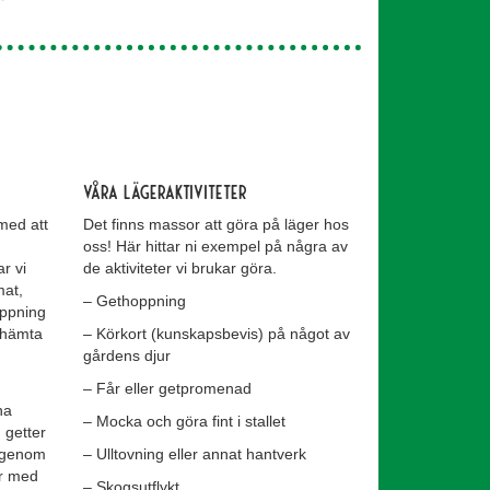
Våra lägeraktiviteter
 med att
Det finns massor att göra på läger hos
oss! Här hittar ni exempel på några av
r vi
de aktiviteter vi brukar göra.
mat,
– Gethoppning
oppning
t hämta
– Körkort (kunskapsbevis) på något av
gårdens djur
– Får eller getpromenad
na
– Mocka och göra fint i stallet
 getter
g genom
– Ulltovning eller annat hantverk
er med
– Skogsutflykt