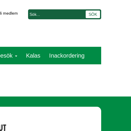
li medlem
besök
Kalas
Inackordering
ut