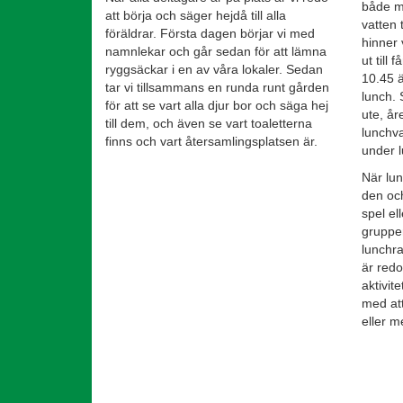
både m
att börja och säger hejdå till alla
vatten t
föräldrar. Första dagen börjar vi med
hinner 
namnlekar och går sedan för att lämna
ut till 
ryggsäckar i en av våra lokaler. Sedan
10.45 ä
tar vi tillsammans en runda runt gården
lunch. 
för att se vart alla djur bor och säga hej
ute, år
till dem, och även se vart toaletterna
lunchv
finns och vart återsamlingsplatsen är.
under 
När lun
den och
spel el
gruppen
lunchr
är redo
aktivit
med at
eller 