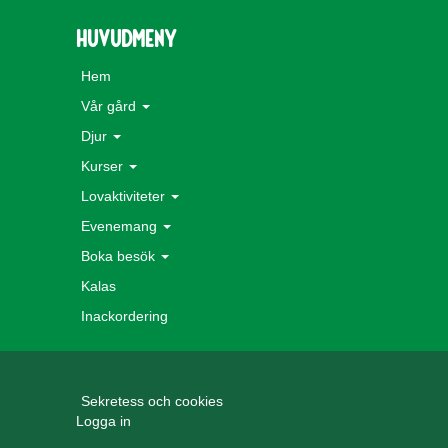
Huvudmeny
Hem
Vår gård
Djur
Kurser
Lovaktiviteter
Evenemang
Boka besök
Kalas
Inackordering
Sekretess och cookies
Logga in