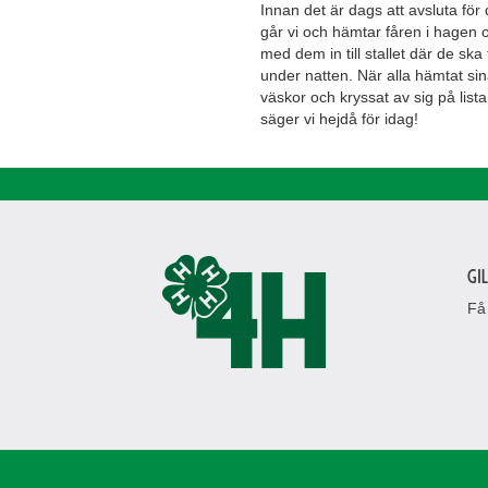
Innan det är dags att avsluta för
går vi och hämtar fåren i hagen o
med dem in till stallet där de ska
under natten. När alla hämtat si
väskor och kryssat av sig på list
säger vi hejdå för idag!
Gi
Få