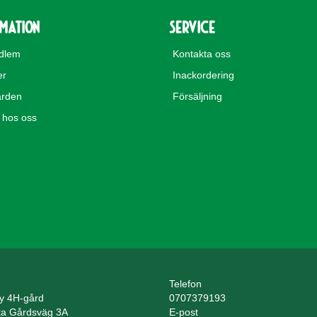
rmation
Service
edlem
Kontakta oss
er
Inackordering
rden
Försäljning
hos oss
Telefon
y 4H-gård
0707379193
ta Gårdsväg 3A
E-post