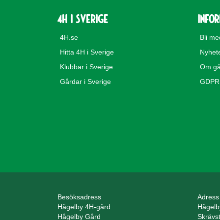
4H i Sverige
Info
4H.se
Bli m
Hitta 4H i Sverige
Nyhet
Klubbar i Sverige
Om gå
Gårdar i Sverige
GDPR 
Besöksadress
Adress
Hågelby 4H-gård
Hågelb
Hågelby Gård
Skrävs