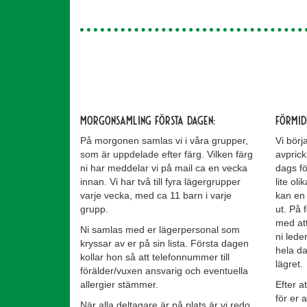
Morgonsamling första dagen:
Förmid
På morgonen samlas vi i våra grupper,
Vi börj
som är uppdelade efter färg. Vilken färg
avprick
ni har meddelar vi på mail ca en vecka
dags fö
innan. Vi har två till fyra lägergrupper
lite ol
varje vecka, med ca 11 barn i varje
kan en 
grupp.
ut. På
med at
Ni samlas med er lägerpersonal som
ni lede
kryssar av er på sin lista. Första dagen
hela da
kollar hon så att telefonnummer till
lägret.
förälder/vuxen ansvarig och eventuella
allergier stämmer.
Efter a
för er 
När alla deltagare är på plats är vi redo