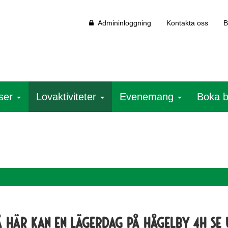
Admininloggning
Kontakta oss
B
ser
Lovaktiviteter
Evenemang
Boka 
å här kan en lägerdag på Hågelby 4H se 