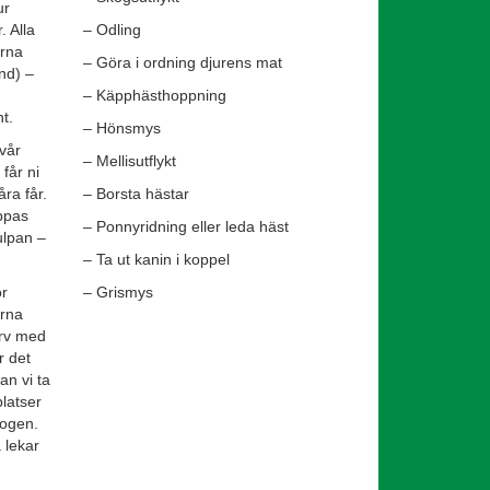
ur
 Alla
– Odling
erna
– Göra i ordning djurens mat
und) –
– Käpphästhoppning
t.
– Hönsmys
vår
– Mellisutflykt
får ni
åra får.
– Borsta hästar
ippas
– Ponnyridning eller leda häst
tulpan –
– Ta ut kanin i koppel
ör
– Grismys
erna
orv med
r det
an vi ta
platser
kogen.
 lekar