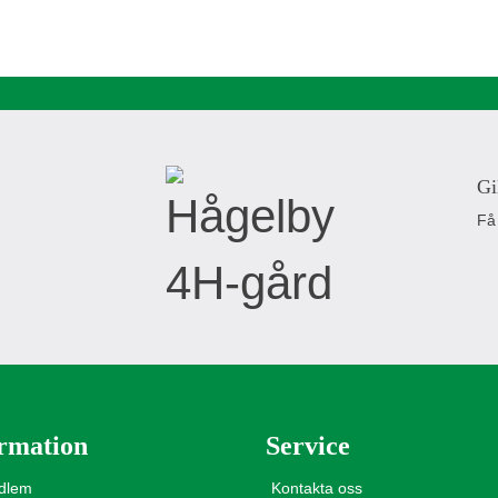
Gi
Få
rmation
Service
edlem
Kontakta oss