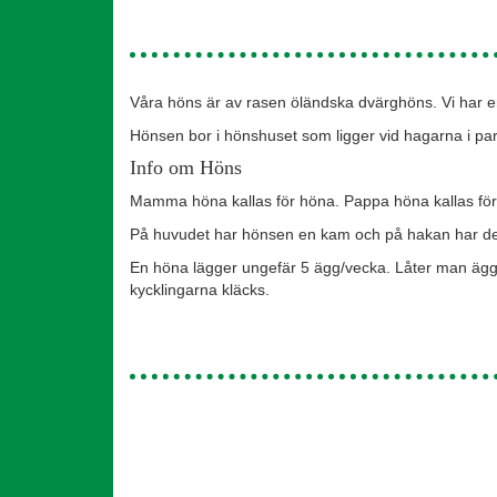
Våra höns är av rasen öländska dvärghöns. Vi har en
Hönsen bor i hönshuset som ligger vid hagarna i pa
Info om Höns
Mamma höna kallas för höna. Pappa höna kallas för 
På huvudet har hönsen en kam och på hakan har de
En höna lägger ungefär 5 ägg/vecka. Låter man ägg
kycklingarna kläcks.