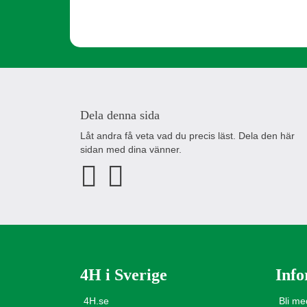
Dela denna sida
Låt andra få veta vad du precis läst. Dela den här
sidan med dina vänner.
4H i Sverige
Info
4H.se
Bli m