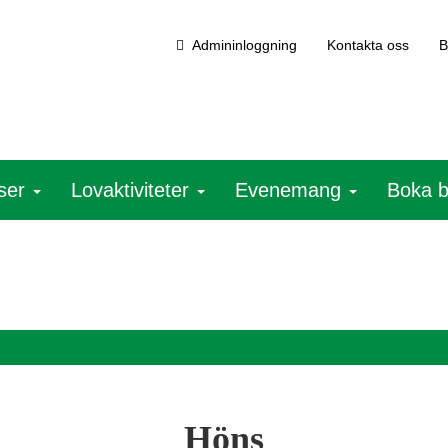
Admininloggning
Kontakta oss
B
ser
Lovaktiviteter
Evenemang
Boka 
Höns