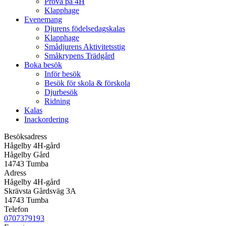
Prova på 4H
Klapphage
Evenemang
Djurens födelsedagskalas
Klapphage
Smådjurens Aktivitetsstig
Småkrypens Trädgård
Boka besök
Inför besök
Besök för skola & förskola
Djurbesök
Ridning
Kalas
Inackordering
Besöksadress
Hågelby 4H-gård
Hågelby Gård
14743 Tumba
Adress
Hågelby 4H-gård
Skrävsta Gårdsväg 3A
14743 Tumba
Telefon
0707379193