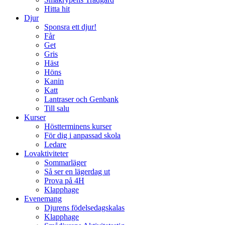
Hitta hit
Djur
Sponsra ett djur!
Får
Get
Gris
Häst
Höns
Kanin
Katt
Lantraser och Genbank
Till salu
Kurser
Höstterminens kurser
För dig i anpassad skola
Ledare
Lovaktiviteter
Sommarläger
Så ser en lägerdag ut
Prova på 4H
Klapphage
Evenemang
Djurens födelsedagskalas
Klapphage