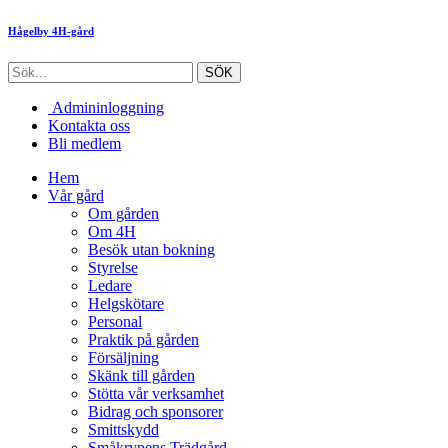
Hågelby 4H-gård
Admininloggning
Kontakta oss
Bli medlem
Hem
Vår gård
Om gården
Om 4H
Besök utan bokning
Styrelse
Ledare
Helgskötare
Personal
Praktik på gården
Försäljning
Skänk till gården
Stötta vår verksamhet
Bidrag och sponsorer
Smittskydd
Småkrypens Trädgård