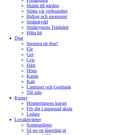
Försäljning
Skänk till gården
Stötta vår verksamhet
Bidrag och sponsorer
Smittskydd
Småkrypens Trädgård
Hitta hit
Djur
Sponsra ett djur!
Får
Get
Gris
Häst
Höns
Kanin
Katt
Lantraser och Genbank
Till salu
Kurser
Höstterminens kurser
För dig i anpassad skola
Ledare
Lovaktiviteter
Sommarläger
Så ser en lägerdag ut