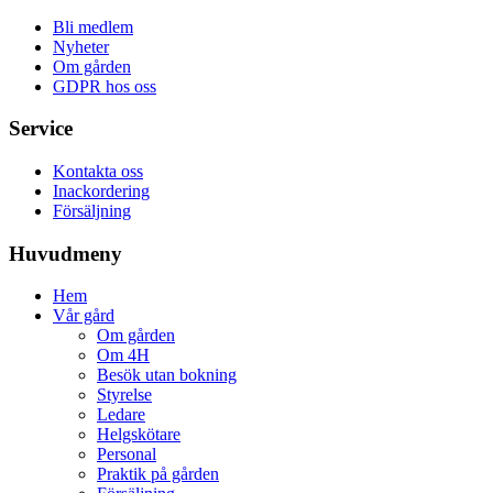
Bli medlem
Nyheter
Om gården
GDPR hos oss
Service
Kontakta oss
Inackordering
Försäljning
Huvudmeny
Hem
Vår gård
Om gården
Om 4H
Besök utan bokning
Styrelse
Ledare
Helgskötare
Personal
Praktik på gården