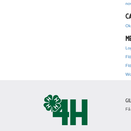
no
C
Ok
M
Lo
Flö
Fl
Wo
Gi
Få