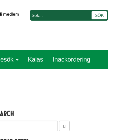
li medlem
besök
Kalas
Inackordering
earch