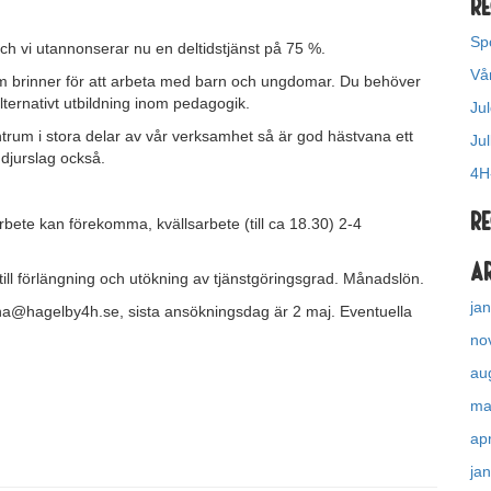
Re
Sp
ch vi utannonserar nu en deltidstjänst på 75 %.
Vå
 som brinner för att arbeta med barn och ungdomar. Du behöver
lternativt utbildning inom pedagogik.
Ju
ntrum i stora delar av vår verksamhet så är god hästvana ett
Jul
 djurslag också.
4H
R
arbete kan förekomma, kvällsarbete (till ca 18.30) 2-4
A
till förlängning och utökning av tjänstgöringsgrad. Månadslön.
ja
anna@hagelby4h.se, sista ansökningsdag är 2 maj. Eventuella
no
au
ma
apr
ja