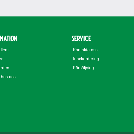
rmation
Service
edlem
Kontakta oss
er
Inackordering
rden
Försäljning
hos oss