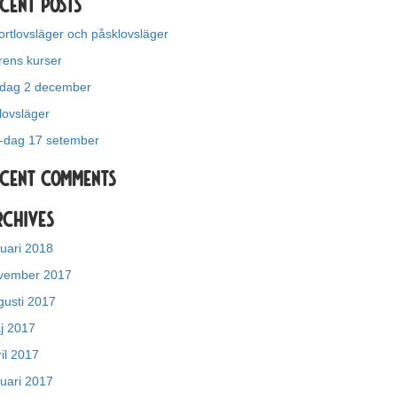
cent Posts
ortlovsläger och påsklovsläger
rens kurser
ldag 2 december
lovsläger
-dag 17 setember
ecent Comments
rchives
nuari 2018
vember 2017
gusti 2017
j 2017
il 2017
nuari 2017