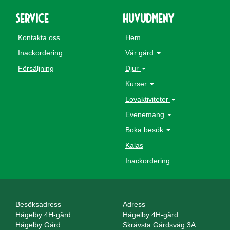
Service
Huvudmeny
Kontakta oss
Hem
Inackordering
Vår gård
Försäljning
Djur
Kurser
Lovaktiviteter
Evenemang
Boka besök
Kalas
Inackordering
Besöksadress
Adress
Hågelby 4H-gård
Hågelby 4H-gård
Hågelby Gård
Skrävsta Gårdsväg 3A