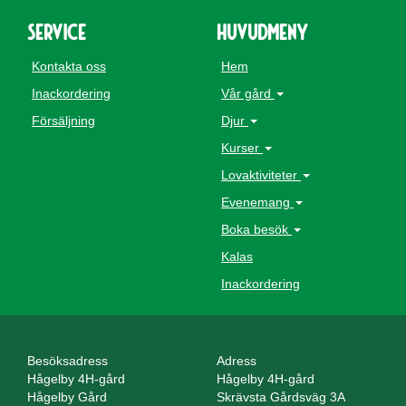
Service
Huvudmeny
Kontakta oss
Hem
Inackordering
Vår gård
Försäljning
Djur
Kurser
Lovaktiviteter
Evenemang
Boka besök
Kalas
Inackordering
Besöksadress
Adress
Hågelby 4H-gård
Hågelby 4H-gård
Hågelby Gård
Skrävsta Gårdsväg 3A