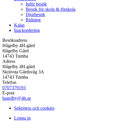
Inför besök
Besök för skola & förskola
Djurbesök
Ridning
Kalas
Inackordering
Besöksadress
Hågelby 4H-gård
Hågelby Gård
14743 Tumba
Adress
Hågelby 4H-gård
Skrävsta Gårdsväg 3A
14743 Tumba
Telefon
0707379193
E-post
hagelby@4h.se
Sekretess och cookies
Logga in