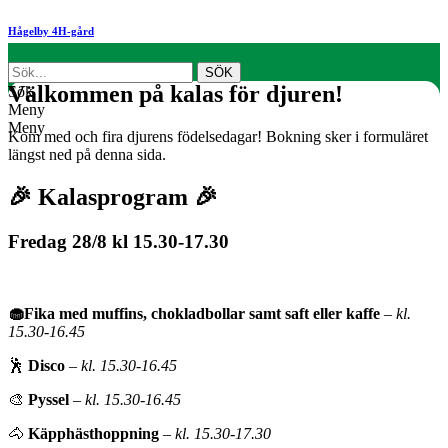
Hågelby 4H-gård
Välkommen på kalas för djuren!
Sök
Meny
Meny
Kom med och fira djurens födelsedagar! Bokning sker i formuläret
längst ned på denna sida.
🎉 Kalasprogram 🎉
Fredag 28/8 kl 15.30-17.30
🧁Fika med muffins, chokladbollar samt saft eller kaffe
– kl.
15.30-16.45
🕺
Disco
– kl. 15.30-16.45
🎨
Pyssel
– kl. 15.30-16.45
🐴
Käpphästhoppning
– kl. 15.30-17.30