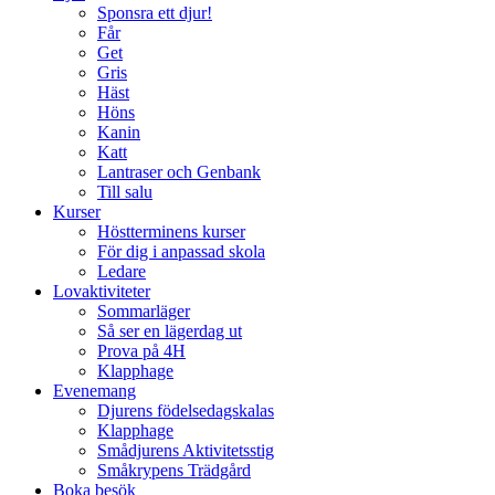
Sponsra ett djur!
Får
Get
Gris
Häst
Höns
Kanin
Katt
Lantraser och Genbank
Till salu
Kurser
Höstterminens kurser
För dig i anpassad skola
Ledare
Lovaktiviteter
Sommarläger
Så ser en lägerdag ut
Prova på 4H
Klapphage
Evenemang
Djurens födelsedagskalas
Klapphage
Smådjurens Aktivitetsstig
Småkrypens Trädgård
Boka besök