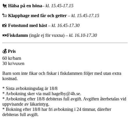
🐔
Hälsa på en höna
– kl. 15.45-17.15
🐑
Klapphage med får och getter
– kl. 15.45-17.15
📸
Fotostund med häst
– kl. 16.45-17.30
🍬Fiskdamm
(ingår ej för vuxna)
– kl. 16.10-17.30
💰 Pris
60 kr/barn
30 kr/vuxen
Barn som inte fikar och fiskar i fiskdammen följer med utan extra
kostnad.
* Sista avbokningsdag är 18/8
* Avbokning sker via mail hagelby@4h.se.
* Avbokning efter 18/8 debiteras full avgift. Avgiften återbetalas vid
uppvisande av läkarintyg.
* Bokning efter 18/8 har fri avbokning i 24 timmar, därefter
debiteras full avgift.