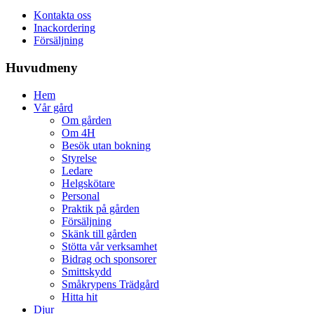
Kontakta oss
Inackordering
Försäljning
Huvudmeny
Hem
Vår gård
Om gården
Om 4H
Besök utan bokning
Styrelse
Ledare
Helgskötare
Personal
Praktik på gården
Försäljning
Skänk till gården
Stötta vår verksamhet
Bidrag och sponsorer
Smittskydd
Småkrypens Trädgård
Hitta hit
Djur