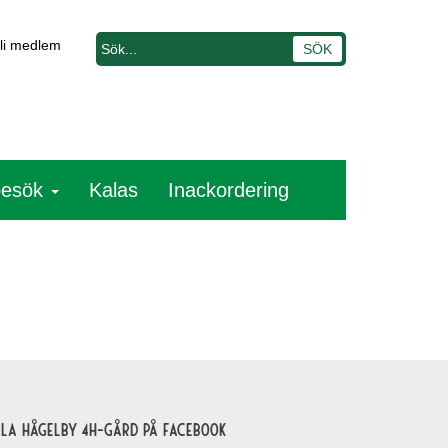
li medlem
besök
Kalas
Inackordering
lla Hågelby 4H-gård på Facebook