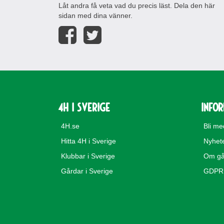
Låt andra få veta vad du precis läst. Dela den här
sidan med dina vänner.
4H i Sverige
Info
4H.se
Bli m
Hitta 4H i Sverige
Nyhet
Klubbar i Sverige
Om gå
Gårdar i Sverige
GDPR 