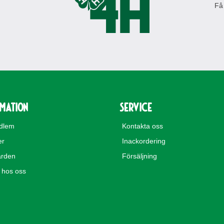
Få
rmation
Service
edlem
Kontakta oss
er
Inackordering
rden
Försäljning
hos oss