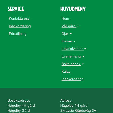
Service
Huvudmeny
Kontakta oss
Hem
Inackordering
Vår gård
Försäljning
Djur
Kurser
Lovaktiviteter
Evenemang
Boka besök
Kalas
Inackordering
Besöksadress
Adress
Hågelby 4H-gård
Hågelby 4H-gård
Hågelby Gård
Skrävsta Gårdsväg 3A