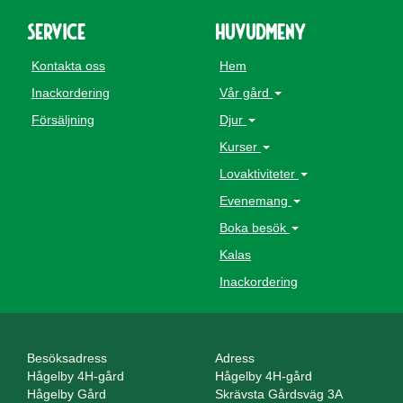
Service
Huvudmeny
Kontakta oss
Hem
Inackordering
Vår gård
Försäljning
Djur
Kurser
Lovaktiviteter
Evenemang
Boka besök
Kalas
Inackordering
Besöksadress
Adress
Hågelby 4H-gård
Hågelby 4H-gård
Hågelby Gård
Skrävsta Gårdsväg 3A