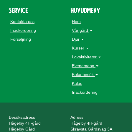
Service
Huvudmeny
Kontakta oss
Hem
Inackordering
Vår gård
Försäljning
Djur
Kurser
Lovaktiviteter
Evenemang
Boka besök
Kalas
Inackordering
Besöksadress
Adress
Hågelby 4H-gård
Hågelby 4H-gård
Hågelby Gård
Skrävsta Gårdsväg 3A