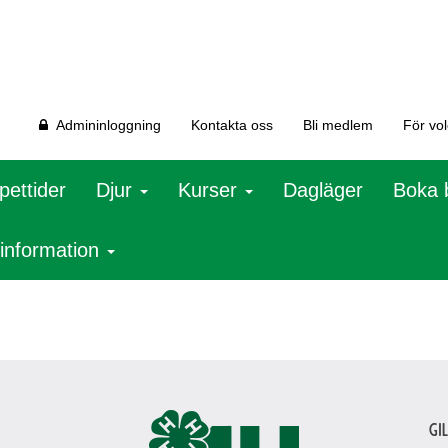
Admininloggning
Kontakta oss
Bli medlem
För vo
pettider
Djur
Kurser
Dagläger
Boka 
 information
Gi