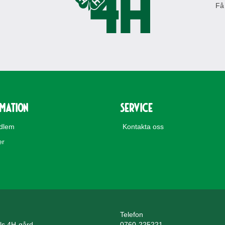
Få
rmation
Service
edlem
Kontakta oss
er
Telefon
lls 4H-gård
0760-225221