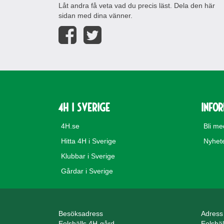
Låt andra få veta vad du precis läst. Dela den här
sidan med dina vänner.
4H i Sverige
Info
4H.se
Bli m
Hitta 4H i Sverige
Nyhet
Klubbar i Sverige
Gårdar i Sverige
Besöksadress
Adress
Eolshälls 4H-gård
Eolshä