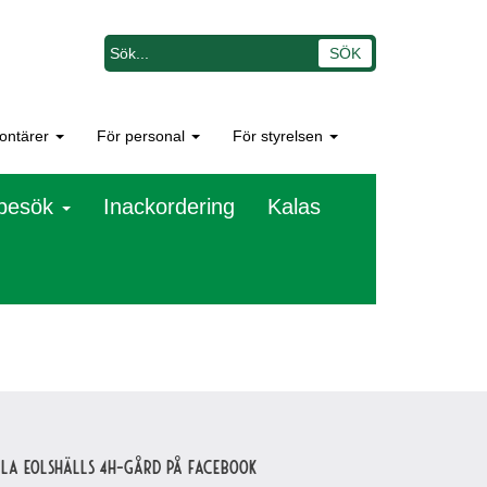
lontärer
För personal
För styrelsen
besök
Inackordering
Kalas
lla Eolshälls 4H-gård på Facebook