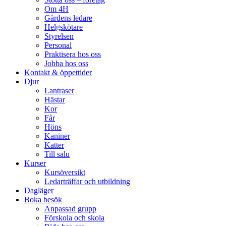
Om 4H
Gårdens ledare
Helgskötare
Styrelsen
Personal
Praktisera hos oss
Jobba hos oss
Kontakt & öppettider
Djur
Lantraser
Hästar
Kor
Får
Höns
Kaniner
Katter
Till salu
Kurser
Kursöversikt
Ledarträffar och utbildning
Dagläger
Boka besök
Anpassad grupp
Förskola och skola