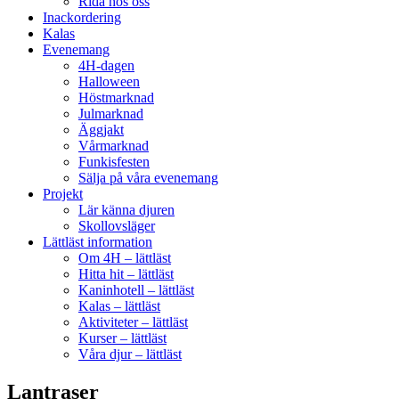
Rida hos oss
Inackordering
Kalas
Evenemang
4H-dagen
Halloween
Höstmarknad
Julmarknad
Äggjakt
Vårmarknad
Funkisfesten
Sälja på våra evenemang
Projekt
Lär känna djuren
Skollovsläger
Lättläst information
Om 4H – lättläst
Hitta hit – lättläst
Kaninhotell – lättläst
Kalas – lättläst
Aktiviteter – lättläst
Kurser – lättläst
Våra djur – lättläst
Lantraser