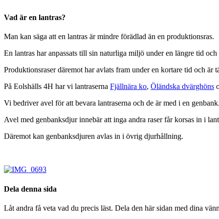
Vad är en lantras?
Man kan säga att en lantras är mindre förädlad än en produktionsras.
En lantras har anpassats till sin naturliga miljö under en längre tid o
Produktionsraser däremot har avlats fram under en kortare tid och är t
På Eolshälls 4H har vi lantraserna
Fjällnära ko
,
Öländska dvärghöns
Vi bedriver avel för att bevara lantraserna och de är med i en genbank
Avel med genbanksdjur innebär att inga andra raser får korsas in i lan
Däremot kan genbanksdjuren avlas in i övrig djurhållning.
Dela denna sida
Låt andra få veta vad du precis läst. Dela den här sidan med dina vänn