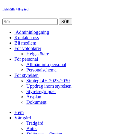
Eolshälls 4H-gård
Admininloggning
Kontakta oss
Bli medlem
För volontärer
Helgskötare
För personal
Allmän info personal
Personalschema
För styrelsen
Strategi 4H 2023-2030
Uppdrag inom styrelsen
Styrelsegrupper
Årsplan
Dokument
Hem
Vår gård
Trädgård
Butik
Stötta oss – företag