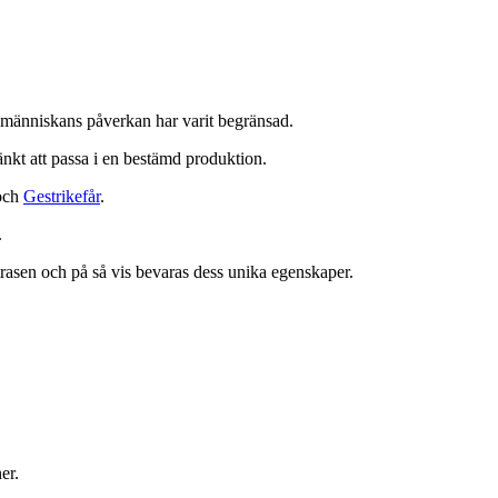
ch människans påverkan har varit begränsad.
änkt att passa i en bestämd produktion.
och
Gestrikefår
.
.
trasen och på så vis bevaras dess unika egenskaper.
er.