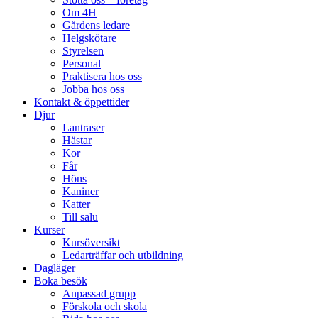
Om 4H
Gårdens ledare
Helgskötare
Styrelsen
Personal
Praktisera hos oss
Jobba hos oss
Kontakt & öppettider
Djur
Lantraser
Hästar
Kor
Får
Höns
Kaniner
Katter
Till salu
Kurser
Kursöversikt
Ledarträffar och utbildning
Dagläger
Boka besök
Anpassad grupp
Förskola och skola