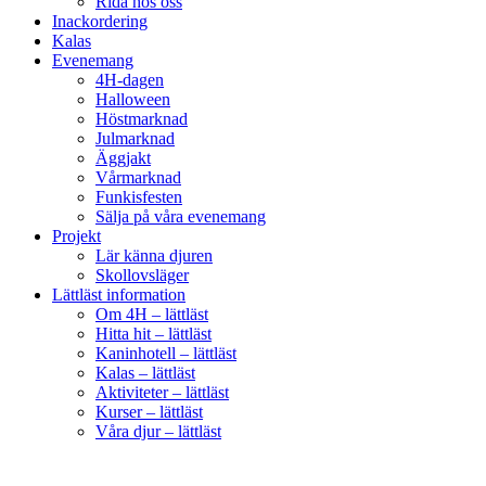
Rida hos oss
Inackordering
Kalas
Evenemang
4H-dagen
Halloween
Höstmarknad
Julmarknad
Äggjakt
Vårmarknad
Funkisfesten
Sälja på våra evenemang
Projekt
Lär känna djuren
Skollovsläger
Lättläst information
Om 4H – lättläst
Hitta hit – lättläst
Kaninhotell – lättläst
Kalas – lättläst
Aktiviteter – lättläst
Kurser – lättläst
Våra djur – lättläst