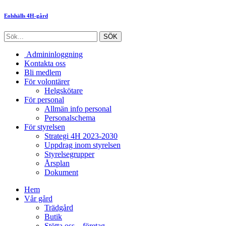
Eolshälls 4H-gård
Admininloggning
Kontakta oss
Bli medlem
För volontärer
Helgskötare
För personal
Allmän info personal
Personalschema
För styrelsen
Strategi 4H 2023-2030
Uppdrag inom styrelsen
Styrelsegrupper
Årsplan
Dokument
Hem
Vår gård
Trädgård
Butik
Stötta oss – företag