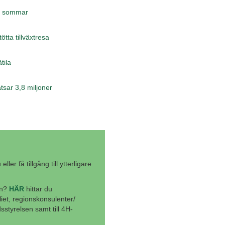
 i sommar
tta tillväxtresa
tila
sar 3,8 miljoner
ler få tillgång till ytterligare
en?
HÄR
hittar du
liet, regionskonsulenter/
styrelsen samt till 4H-