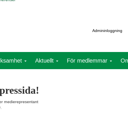
Admininloggning
rksamhet
Aktuellt
För medlemmar
O
pressida!
ller medierepresentant
.