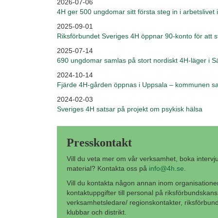
2026-07-06
4H ger 500 ungdomar sitt första steg in i arbetslivet
2025-09-01
Riksförbundet Sveriges 4H öppnar 90-konto för att stö
2025-07-14
690 ungdomar samlas på stort nordiskt 4H-läger i Sä
2024-10-14
Fjärde 4H-gården öppnas i Uppsala – kommunen sat
2024-02-03
Sveriges 4H satsar på projekt om psykisk hälsa
Presskontakt
Vill du veta mer om vår verksamhet, boka intervju el
material? Kontakta oss på
info@4h.se
.
Vill du kontakta någon annan inom organisation
kontaktuppgifter till personal på riksförbundskans
verksamhetsledare/ regionskontakter, riksförbunds
klubbar och distrikt.