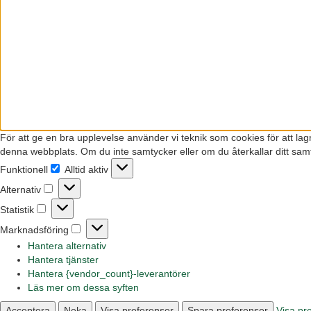
För att ge en bra upplevelse använder vi teknik som cookies för att la
denna webbplats. Om du inte samtycker eller om du återkallar ditt samt
Funktionell
Alltid aktiv
Funktionell
Alternativ
Alternativ
Statistik
Statistik
Marknadsföring
Marknadsföring
Hantera alternativ
Hantera tjänster
Hantera {vendor_count}-leverantörer
Läs mer om dessa syften
Acceptera
Neka
Visa preferenser
Spara preferenser
Visa pr