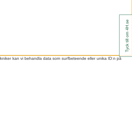
Tyck till om 4H.se
ekniker kan vi behandla data som surfbeteende eller unika ID:n på