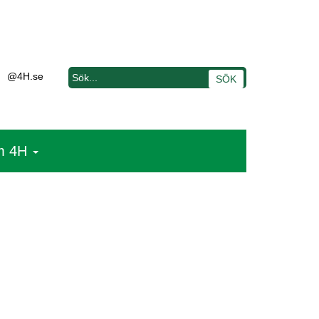
@4H.se
m 4H