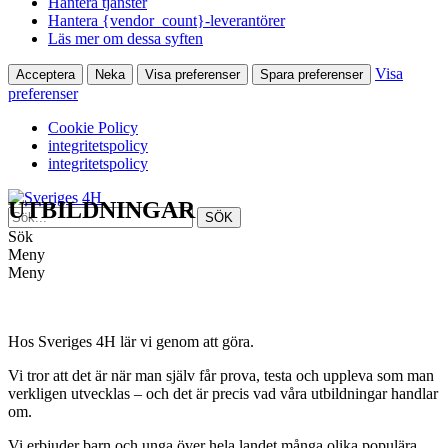
Hantera tjänster
Hantera {vendor_count}-leverantörer
Läs mer om dessa syften
Visa
Acceptera
Neka
Visa preferenser
Spara preferenser
preferenser
Cookie Policy
integritetspolicy
integritetspolicy
UTBILDNINGAR
Sök
Meny
Meny
Hos Sveriges 4H lär vi genom att göra.
Vi tror att det är när man själv får prova, testa och uppleva som man
verkligen utvecklas – och det är precis vad våra utbildningar handlar
om.
Vi erbjuder barn och unga över hela landet många olika populära