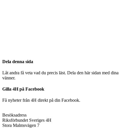
Säkerhet och kamraträddning (skapad i samarbete med
Svenska kanotförbundet)
Paddlingsteknik (skapad i samarbete med Svenska
kanotförbundet)
Livräddning (skapad i samarbete med Svenska
livräddningssällskapet)
Medmänskligt stöd och bemötande inom 4H
Dela denna sida
Låt andra få veta vad du precis läst. Dela den här sidan med dina
vänner.
Gilla 4H på Facebook
Få nyheter från 4H direkt på din Facebook.
Besöksadress
Riksförbundet Sveriges 4H
Stora Malmsvägen 7