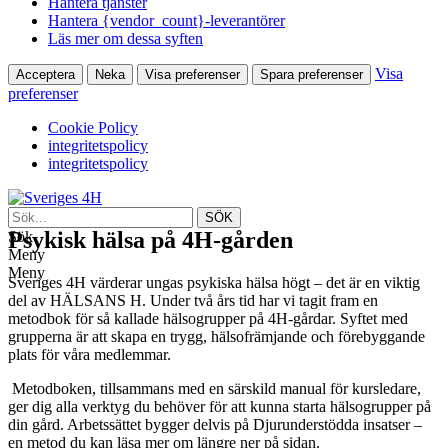
Hantera tjänster
Hantera {vendor_count}-leverantörer
Läs mer om dessa syften
Visa
Acceptera
Neka
Visa preferenser
Spara preferenser
preferenser
Cookie Policy
integritetspolicy
integritetspolicy
Psykisk hälsa på 4H-gården
Sök
Meny
Meny
Sveriges 4H värderar ungas psykiska hälsa högt – det är en viktig
del av HÄLSANS H. Under två års tid har vi tagit fram en
metodbok för så kallade hälsogrupper på 4H-gårdar. Syftet med
grupperna är att skapa en trygg, hälsofrämjande och förebyggande
plats för våra medlemmar.
Metodboken, tillsammans med en särskild manual för kursledare,
ger dig alla verktyg du behöver för att kunna starta hälsogrupper på
din gård. Arbetssättet bygger delvis på Djurunderstödda insatser –
en metod du kan läsa mer om längre ner på sidan.