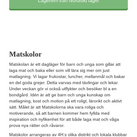
Lägerfilm från Nordiskt läger
Matskolor
Matskolan är ett dagläger för barn och unga som gillar att
laga mat och baka eller som vill lära sig mer om just
matlagning. Vi lagar frukostar, luncher, mellanmål och bakar
en del goda grejer. Detta varvas med tävlingar och lekar.
Under veckan gör vi också utflykter och besöker bl a en
bondgård. Idén är att ge barn och unga kunskap om
matlagning, kost och motion på ett roligt, lärorikt och aktivt
sätt. Målet är att Matskolorna ska vara roliga och
motiverande, så att barnen kommer hem fyllda med
inspiration och nyfikenhet för att både laga mat och våga
prova nya rätter och råvaror.
Matskolor arrangeras av 4H:s olika distrikt och lokala klubbar