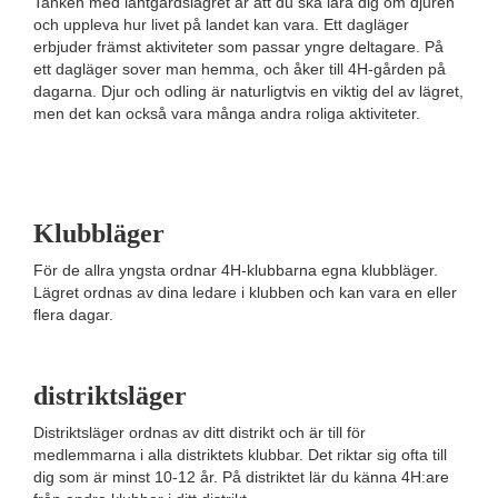
Tanken med lantgårdslägret är att du ska lära dig om djuren
och uppleva hur livet på landet kan vara. Ett dagläger
erbjuder främst aktiviteter som passar yngre deltagare. På
ett dagläger sover man hemma, och åker till 4H-gården på
dagarna. Djur och odling är naturligtvis en viktig del av lägret,
men det kan också vara många andra roliga aktiviteter.
Klubbläger
För de allra yngsta ordnar 4H-klubbarna egna klubbläger.
Lägret ordnas av dina ledare i klubben och kan vara en eller
flera dagar.
distriktsläger
Distriktsläger ordnas av ditt distrikt och är till för
medlemmarna i alla distriktets klubbar. Det riktar sig ofta till
dig som är minst 10-12 år. På distriktet lär du känna 4H:are