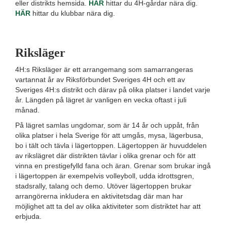
eller distrikts hemsida.
HÄR
hittar du 4H-gårdar nära dig.
HÄR
hittar du klubbar nära dig.
Riksläger
4H:s Riksläger är ett arrangemang som samarrangeras
vartannat år av Riksförbundet Sveriges 4H och ett av
Sveriges 4H:s distrikt och därav på olika platser i landet varje
år. Längden på lägret är vanligen en vecka oftast i juli
månad.
På lägret samlas ungdomar, som är 14 år och uppåt, från
olika platser i hela Sverige för att umgås, mysa, lägerbusa,
bo i tält och tävla i lägertoppen. Lägertoppen är huvuddelen
av rikslägret där distrikten tävlar i olika grenar och för att
vinna en prestigefylld fana och äran. Grenar som brukar ingå
i lägertoppen är exempelvis volleyboll, udda idrottsgren,
stadsrally, talang och demo. Utöver lägertoppen brukar
arrangörerna inkludera en aktivitetsdag där man har
möjlighet att ta del av olika aktiviteter som distriktet har att
erbjuda.