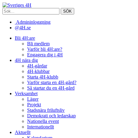
Admininloggning
@4H.se
Bli 4H:are
Bli medlem
Varför bli 4H:are?
Engagera dig i 4H
4H nära dig
4H-gårdar
4H-klubbar
Starta 4H-klubb
Varför starta en 4H-gård?
Så startar du en 4H-gård
Verksamhet
Läger
Projekt
Stadsnära friluftsliv
Demokrati och ledarskap
Nationella event
Internationellt
Aktuellt
Kalendarium