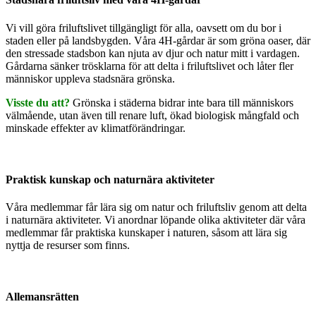
Vi vill göra friluftslivet tillgängligt för alla, oavsett om du bor i
staden eller på landsbygden. Våra 4H-gårdar är som gröna oaser, där
den stressade stadsbon kan njuta av djur och natur mitt i vardagen.
Gårdarna sänker trösklarna för att delta i friluftslivet och låter fler
människor uppleva stadsnära grönska.
Visste du att?
Grönska i städerna bidrar inte bara till människors
välmående, utan även till renare luft, ökad biologisk mångfald och
minskade effekter av klimatförändringar.
Praktisk kunskap och naturnära aktiviteter
Våra medlemmar får lära sig om natur och friluftsliv genom att delta
i naturnära aktiviteter. Vi anordnar löpande olika aktiviteter där våra
medlemmar får praktiska kunskaper i naturen, såsom att lära sig
nyttja de resurser som finns.
Allemansrätten