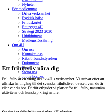
Nyheter
För medlemmar
Driva verksamhet
Psykisk hälsa
Fritidskortet
Ett tryggt 4H
Strategi 2023-2030
Utbildningar
Medlemsförsäkring
Om 4H
Om oss
Kontakta oss
Riksförbundsstyrelsen
Dokument
Ett friluftsliv nära dig
Press
Stötta oss
Jobba hos oss
Friluftsliv är en viktig del av 4H:s verksamhet. Vi strävar efter att
alla ska ha tillgång till det svenska friluftslivet, oavsett vem du är
eller var du bor. Därför erbjuder vi platser för friluftsliv, naturnära
aktiviteter och kunskap kring naturen.
Stadsnära friluftsliv med våra 4H-gårdar