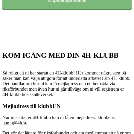
Uppstartsprotokoll
KOM IGÅNG MED DIN 4H-KLUBB
Så roligt att ni har startat en 4H-klubb! Här kommer några steg på
saker man kan välja att göra för att underlätta arbetet i sin 4H-klubb.
Det handlar om hur ni kan få mejladress och en hemsida via
riksförbundet men även hur ni går tillväga om ni vill registrera er
4H-klubb hos skatteverket.
Mejladress till klubbEN
När ni startat er 4H-klubb kan ni få en mejladress: klubbens
namn@4h.se.
Det gör det lättare för riksförbundet och era medlemmar att nå er om