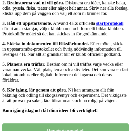
2. Brainstorma vad ni vill göra.
Diskutera era idéer, kanske baka,
odla, pyssla, fiska, teater eller något helt annat. Skriv ner alla förslag,
klistra upp dem på väggen och välj ett som ni brinner för.
3. Håll ett uppstartsmöte
. Använd 4H:s officiella
startprotokoll
där ni antar stadgar, väljer klubbnamn och formellt bildar klubben.
Protokollför mötet så det kan skickas in för godkännande.
4. Skicka in dokumenten till Riksförbundet.
Efter mötet, skicka
in uppstartsmöte-protokollet och övrig nödvändig information till
Sveriges 4H. När allt är granskat blir er klubb officiellt godkänd.
5. Planera era träffar.
Bestäm om ni vill träffas varje vecka eller
varannan vecka. Välj plats, tema och aktiviteter. Det kan vara en fast
lokal, utomhus eller digitalt. Informera deltagarna och deras
föräldrar.
6.
Kör igång, lär genom att göra.
Ni kan arrangera allt från
bakning och odling till skogsäventyr och experiment. Det viktigaste
är att prova nya saker, lära tillsammans och ha roligt på vägen.
Kom igång idag och låt dina idéer bli verklighet!