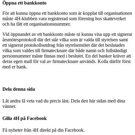
Öppna ett bankkonto
För att kunna öppna ett bankkonto som är kopplat till organisationen
måste 4H-klubben vara registrerad som förening hos skatteverket
och ha fått ett organisationsnummer.
Vid öppnandet av ett bankkonto måste ni kunna visa upp ett signerat
årsmötesprotokoll där det står vilka som är valda till styrelsen samt
ett signerat protokollsutdrag från styrelsemötet där det beslutades
vilka som valdes till firmatecknare där både namn och fullständigt
personnummer måste finnas med i beslutet. En del banker kräver att
deras egen mall för val av firmatecknare används. Kolla därför först
med er bank.
Dela denna sida
Låt andra få veta vad du precis läst. Dela den här sidan med dina
vänner.
Gilla 4H på Facebook
Få nyheter från 4H direkt på din Facebook.