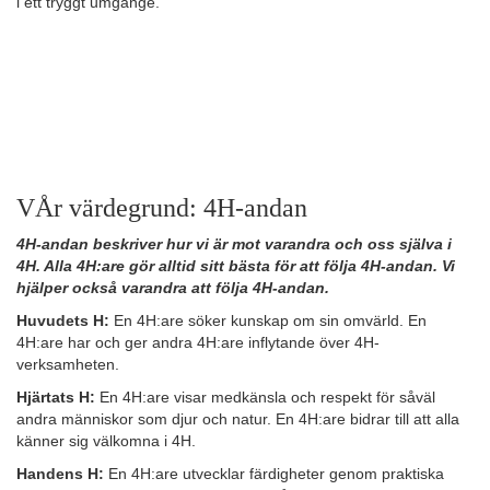
i ett tryggt umgänge.
VÅr värdegrund: 4H-andan
4H-andan beskriver hur vi är mot varandra och oss själva i
4H. Alla 4H:are gör alltid sitt bästa för att följa 4H-andan. Vi
hjälper också varandra att följa 4H-andan.
Huvudets H:
En 4H:are söker kunskap om sin omvärld. En
4H:are har och ger andra 4H:are inflytande över 4H-
verksamheten.
Hjärtats H:
En 4H:are visar medkänsla och respekt för såväl
andra människor som djur och natur. En 4H:are bidrar till att alla
känner sig välkomna i 4H.
Handens H:
En 4H:are utvecklar färdigheter genom praktiska