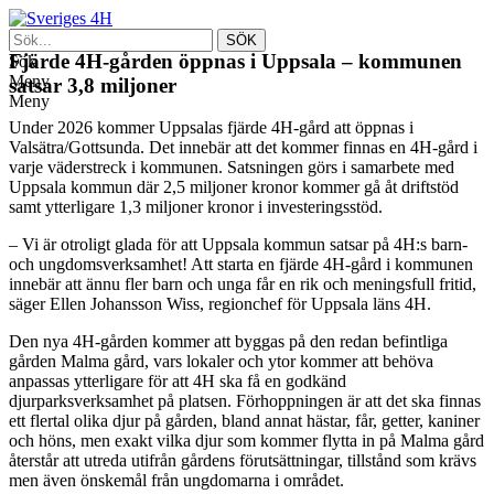
Fjärde 4H-gården öppnas i Uppsala – kommunen
Sök
Meny
satsar 3,8 miljoner
Meny
Under 2026 kommer Uppsalas fjärde 4H-gård att öppnas i
Valsätra/Gottsunda. Det innebär att det kommer finnas en 4H-gård i
varje väderstreck i kommunen. Satsningen görs i samarbete med
Uppsala kommun där 2,5 miljoner kronor kommer gå åt driftstöd
samt ytterligare 1,3 miljoner kronor i investeringsstöd.
– Vi är otroligt glada för att Uppsala kommun satsar på 4H:s barn-
och ungdomsverksamhet! Att starta en fjärde 4H-gård i kommunen
innebär att ännu fler barn och unga får en rik och meningsfull fritid,
säger Ellen Johansson Wiss, regionchef för Uppsala läns 4H.
Den nya 4H-gården kommer att byggas på den redan befintliga
gården Malma gård, vars lokaler och ytor kommer att behöva
anpassas ytterligare för att 4H ska få en godkänd
djurparksverksamhet på platsen. Förhoppningen är att det ska finnas
ett flertal olika djur på gården, bland annat hästar, får, getter, kaniner
och höns, men exakt vilka djur som kommer flytta in på Malma gård
återstår att utreda utifrån gårdens förutsättningar, tillstånd som krävs
men även önskemål från ungdomarna i området.