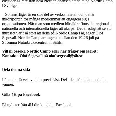
erbjuder 4H:are från hela Norden chansen att delta på Nordic Camp
i Sverige.
– Sommarläger är en stor del av verksamheten och det är
inkörsporten för många medlemmar att engagera sig i
organisationen. När man som medlem blir äldre finns det regionala,
nationella och internationella läger att åka på. Det är roligt att se att
intresset varit så stort att delta på Nordic Camp i år, säger Olof
Segevall. Nordic Camp arrangeras mellan den 19-26 juli på
Strömma Naturbrukscentrum i Sätila.
Vill ni besöka Nordic Camp eller har frågor om lägret?
Kontakta Olof Segevall på olof.segevall@4h.se
Dela denna sida
Låt andra få veta vad du precis läst. Dela den här sidan med dina
vänner.
Gilla 4H på Facebook
Få nyheter från 4H direkt på din Facebook.