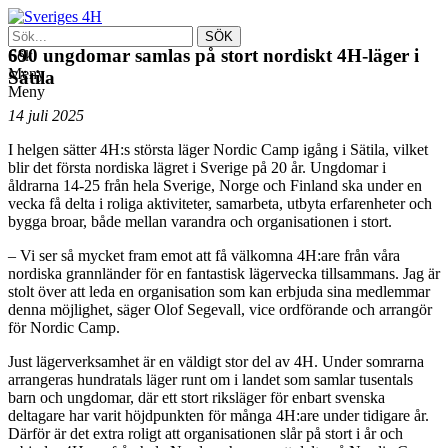
690 ungdomar samlas på stort nordiskt 4H-läger i
Sök
Meny
Sätila
Meny
14 juli 2025
I helgen sätter 4H:s största läger Nordic Camp igång i Sätila, vilket
blir det första nordiska lägret i Sverige på 20 år. Ungdomar i
åldrarna 14-25 från hela Sverige, Norge och Finland ska under en
vecka få delta i roliga aktiviteter, samarbeta, utbyta erfarenheter och
bygga broar, både mellan varandra och organisationen i stort.
– Vi ser så mycket fram emot att få välkomna 4H:are från våra
nordiska grannländer för en fantastisk lägervecka tillsammans. Jag är
stolt över att leda en organisation som kan erbjuda sina medlemmar
denna möjlighet, säger Olof Segevall, vice ordförande och arrangör
för Nordic Camp.
Just lägerverksamhet är en väldigt stor del av 4H. Under somrarna
arrangeras hundratals läger runt om i landet som samlar tusentals
barn och ungdomar, där ett stort riksläger för enbart svenska
deltagare har varit höjdpunkten för många 4H:are under tidigare år.
Därför är det extra roligt att organisationen slår på stort i år och