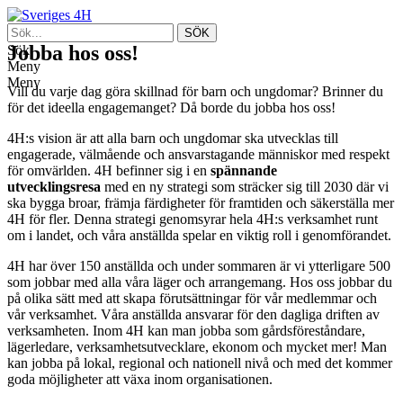
Jobba hos oss!
Sök
Meny
Meny
Vill du varje dag göra skillnad för barn och ungdomar? Brinner du
för det ideella engagemanget? Då borde du jobba hos oss!
4H:s vision är att alla barn och ungdomar ska utvecklas till
engagerade, välmående och ansvarstagande människor med respekt
för omvärlden. 4H befinner sig i en
spännande
utvecklingsresa
med en ny strategi som sträcker sig till 2030 där vi
ska bygga broar, främja färdigheter för framtiden och säkerställa mer
4H för fler. Denna strategi genomsyrar hela 4H:s verksamhet runt
om i landet, och våra anställda spelar en viktig roll i genomförandet.
4H har över 150 anställda och under sommaren är vi ytterligare 500
som jobbar med alla våra läger och arrangemang. Hos oss jobbar du
på olika sätt med att skapa förutsättningar för vår medlemmar och
vår verksamhet. Våra anställda ansvarar för den dagliga driften av
verksamheten. Inom 4H kan man jobba som gårdsföreståndare,
lägerledare, verksamhetsutvecklare, ekonom och mycket mer! Man
kan jobba på lokal, regional och nationell nivå och med det kommer
goda möjligheter att växa inom organisationen.