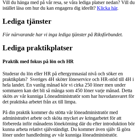
Vill du hänga med på vår resa, se våra lediga platser nedan? Vill du
istället läsa om hur du kan engagera dig ideellt?
Klicka här
.
Lediga tjänster
För närvarande har vi inga lediga tjänster på Riksförbundet.
Lediga praktikplatser
Praktik med fokus på lön och HR
Studerar du lön eller HR på eftergymnasial nivå och söker en
praktikplats? Sveriges 4H sköter löneservice och HR-stöd till 4H i
hela landet. En vanlig månad kör vi cirka 250 löner men under
sommaren kan det bli så många som 450 löner varje månad. Detta
sköts av vår kunniga Löneadministratör som har huvudansvaret för
det praktiska arbetet från ax till limpa.
På din praktik kommer du stötta vår löneadministratör med
administrativt arbete och sköta mycket av kringarbetet för att
förbereda inför månadens lönekörning där du efter introduktion bör
kunna arbeta relativt självständigt. Du kommer även själv få göra
löner under handledning av vår kunniga löneadministratör.