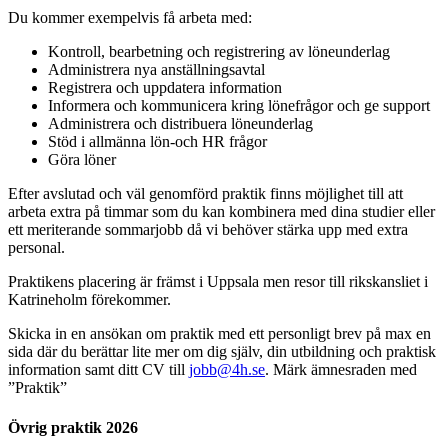
Du kommer exempelvis få arbeta med:
Kontroll, bearbetning och registrering av löneunderlag
Administrera nya anställningsavtal
Registrera och uppdatera information
Informera och kommunicera kring lönefrågor och ge support
Administrera och distribuera löneunderlag
Stöd i allmänna lön-och HR frågor
Göra löner
Efter avslutad och väl genomförd praktik finns möjlighet till att
arbeta extra på timmar som du kan kombinera med dina studier eller
ett meriterande sommarjobb då vi behöver stärka upp med extra
personal.
Praktikens placering är främst i Uppsala men resor till rikskansliet i
Katrineholm förekommer.
Skicka in en ansökan om praktik med ett personligt brev på max en
sida där du berättar lite mer om dig själv, din utbildning och praktisk
information samt ditt CV till
jobb@4h.se
. Märk ämnesraden med
”Praktik”
Övrig praktik 2026