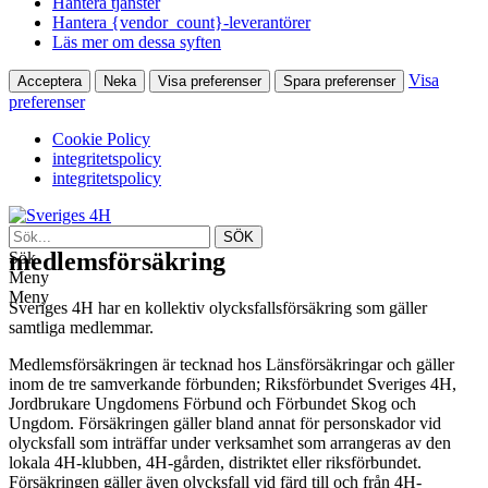
Hantera tjänster
Hantera {vendor_count}-leverantörer
Läs mer om dessa syften
Visa
Acceptera
Neka
Visa preferenser
Spara preferenser
preferenser
Cookie Policy
integritetspolicy
integritetspolicy
medlemsförsäkring
Sök
Meny
Meny
Sveriges 4H har en kollektiv olycksfallsförsäkring som gäller
samtliga medlemmar.
Medlemsförsäkringen är tecknad hos Länsförsäkringar och gäller
inom de tre samverkande förbunden; Riksförbundet Sveriges 4H,
Jordbrukare Ungdomens Förbund och Förbundet Skog och
Ungdom. Försäkringen gäller bland annat för personskador vid
olycksfall som inträffar under verksamhet som arrangeras av den
lokala 4H-klubben, 4H-gården, distriktet eller riksförbundet.
Försäkringen gäller även olycksfall vid färd till och från 4H-