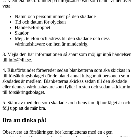
2. Meddela riksförbundet på info@4h.se vad som hänt. Vi behöver
veta:
Namn och personnummer på den skadade
Tid och datum för olyckan
Händelseförloppet
Skador
Mejl, telefon och adress till den skadade och dess
vårdnadshavare om hen är minderårig
3. Mejla den här informationen så snart som möjligt inpå händelsen
till info@4h.se.
4. Riksförbundet förbereder sedan blanketterna som ska skickas in
till försäkringsbolaget där de bland annat intygar att personen som
skadades är medlem. Blanketterna skickas sedan till den skadade
eller dennes vårdnashavare som fyller i resten och sedan skickar in
till försäkringsbolaget.
5. Stäm av med den som skadades och hens familj hur läget är och
följ upp att de mår bra.
Bra att tänka på!
Observera att försäkringen bör kompletteras med en egen