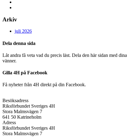
500
ungdomar
sitt
första
Arkiv
steg
in
juli 2026
i
arbetslivet
Dela denna sida
i
sommar
Låt andra få veta vad du precis läst. Dela den här sidan med dina
vänner.
Gilla 4H på Facebook
Få nyheter från 4H direkt på din Facebook.
Besöksadress
Riksförbundet Sveriges 4H
Stora Malmsvägen 7
641 50 Katrineholm
Adress
Riksförbundet Sveriges 4H
Stora Malmsvägen 7