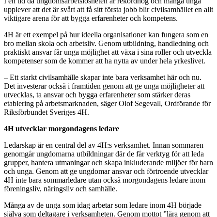
I en tid då ungdomsarbetslösheten är rekordhög och många unga
upplever att det är svårt att få sitt första jobb blir civilsamhället en allt
viktigare arena för att bygga erfarenheter och kompetens.
4H är ett exempel på hur ideella organisationer kan fungera som en
bro mellan skola och arbetsliv. Genom utbildning, handledning och
praktiskt ansvar får unga möjlighet att växa i sina roller och utveckla
kompetenser som de kommer att ha nytta av under hela yrkeslivet.
– Ett starkt civilsamhälle skapar inte bara verksamhet här och nu.
Det investerar också i framtiden genom att ge unga möjligheter att
utvecklas, ta ansvar och bygga erfarenheter som stärker deras
etablering på arbetsmarknaden, säger Olof Segevall, Ordförande för
Riksförbundet Sveriges 4H.
4H utvecklar morgondagens ledare
Ledarskap är en central del av 4H:s verksamhet. Innan sommaren
genomgår ungdomarna utbildningar där de får verktyg för att leda
grupper, hantera utmaningar och skapa inkluderande miljöer för barn
och unga. Genom att ge ungdomar ansvar och förtroende utvecklar
4H inte bara sommarledare utan också morgondagens ledare inom
föreningsliv, näringsliv och samhälle.
Många av de unga som idag arbetar som ledare inom 4H började
själva som deltagare i verksamheten. Genom mottot ”lära genom att