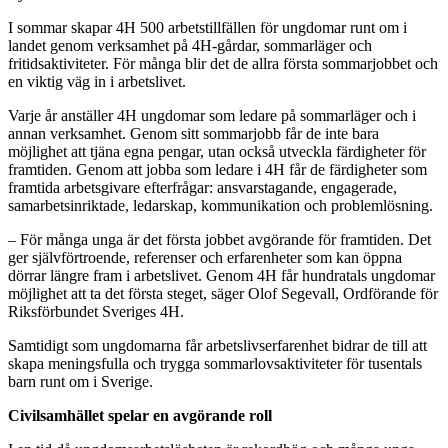
I sommar skapar 4H 500 arbetstillfällen för ungdomar runt om i
landet genom verksamhet på 4H-gårdar, sommarläger och
fritidsaktiviteter. För många blir det de allra första sommarjobbet och
en viktig väg in i arbetslivet.
Varje år anställer 4H ungdomar som ledare på sommarläger och i
annan verksamhet. Genom sitt sommarjobb får de inte bara
möjlighet att tjäna egna pengar, utan också utveckla färdigheter för
framtiden. Genom att jobba som ledare i 4H får de färdigheter som
framtida arbetsgivare efterfrågar: ansvarstagande, engagerade,
samarbetsinriktade, ledarskap, kommunikation och problemlösning.
– För många unga är det första jobbet avgörande för framtiden. Det
ger självförtroende, referenser och erfarenheter som kan öppna
dörrar längre fram i arbetslivet. Genom 4H får hundratals ungdomar
möjlighet att ta det första steget, säger Olof Segevall, Ordförande för
Riksförbundet Sveriges 4H.
Samtidigt som ungdomarna får arbetslivserfarenhet bidrar de till att
skapa meningsfulla och trygga sommarlovsaktiviteter för tusentals
barn runt om i Sverige.
Civilsamhället spelar en avgörande roll