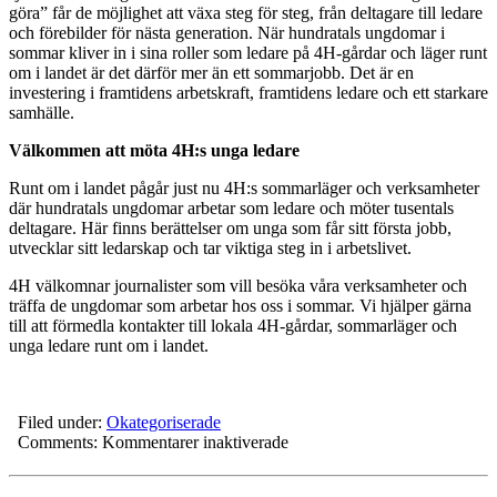
göra” får de möjlighet att växa steg för steg, från deltagare till ledare
och förebilder för nästa generation. När hundratals ungdomar i
sommar kliver in i sina roller som ledare på 4H-gårdar och läger runt
om i landet är det därför mer än ett sommarjobb. Det är en
investering i framtidens arbetskraft, framtidens ledare och ett starkare
samhälle.
Välkommen att möta 4H:s unga ledare
Runt om i landet pågår just nu 4H:s sommarläger och verksamheter
där hundratals ungdomar arbetar som ledare och möter tusentals
deltagare. Här finns berättelser om unga som får sitt första jobb,
utvecklar sitt ledarskap och tar viktiga steg in i arbetslivet.
4H välkomnar journalister som vill besöka våra verksamheter och
träffa de ungdomar som arbetar hos oss i sommar. Vi hjälper gärna
till att förmedla kontakter till lokala 4H-gårdar, sommarläger och
unga ledare runt om i landet.
Filed under:
Okategoriserade
för
Comments:
Kommentarer inaktiverade
4H
ger