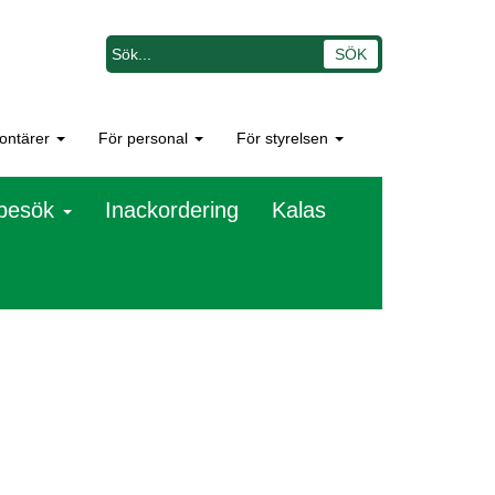
lontärer
För personal
För styrelsen
besök
Inackordering
Kalas