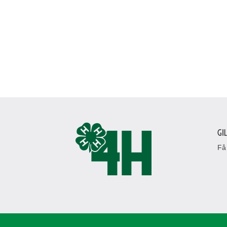
Gi
Få