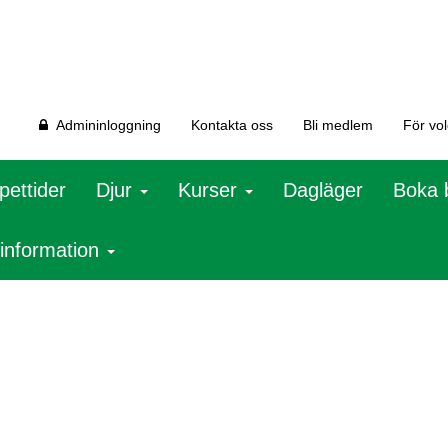
Admininloggning
Kontakta oss
Bli medlem
För vo
pettider
Djur
Kurser
Dagläger
Boka 
 information