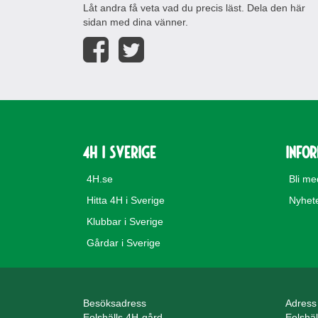
Låt andra få veta vad du precis läst. Dela den här
sidan med dina vänner.
4H i Sverige
Info
4H.se
Bli m
Hitta 4H i Sverige
Nyhet
Klubbar i Sverige
Gårdar i Sverige
Besöksadress
Adress
Eolshälls 4H-gård
Eolshä