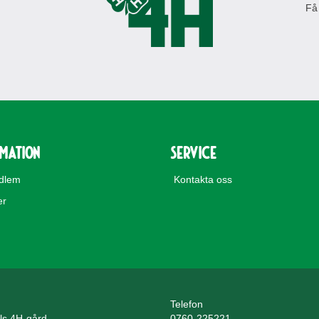
Få
rmation
Service
edlem
Kontakta oss
er
Telefon
lls 4H-gård
0760-225221