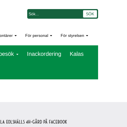
lontärer
För personal
För styrelsen
besök
Inackordering
Kalas
lla Eolshälls 4H-gård på Facebook