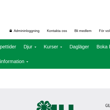
Admininloggning
Kontakta oss
Bli medlem
För vo
pettider
Djur
Kurser
Dagläger
Boka 
 information
Gi