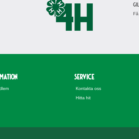
Gi
Få
rmation
Service
edlem
Kontakta oss
Hitta hit