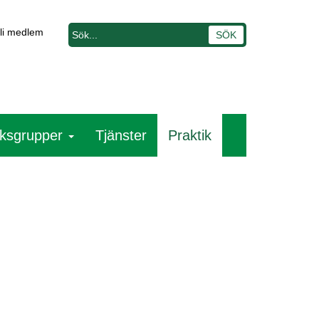
li medlem
ksgrupper
Tjänster
Praktik