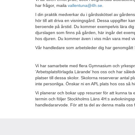
har frågor, maila
vallentuna@4h.se
.
I din praktik medverkar du i gårdsskötsel av gårdens
hör till att driva en visningsgård. Dessa uppgifter ka
beroende på årstid. Du kommer exempelvis lära dig a
djurslagen som finns på gården, här ingår det exem
hos djuren. Du kommer även i viss mån vara med vi
Vår handledare som arbetsleder dig har genomgått S
Vi har samarbete med flera Gymnasium och yrkespr
’Arbetsplatsförlagda Lärande’ hos oss och har såle
platser till dessa skolor. Skolorna reserverar antal p
inte personliga. Önskar ni en APL plats hos oss så hö
Vi planerar och bokar upp resurser för att kunna ta e
termin och följer Stockholms Läns 4H:s avbokningspol
handledararvode. För att ta del av denna maila oss 