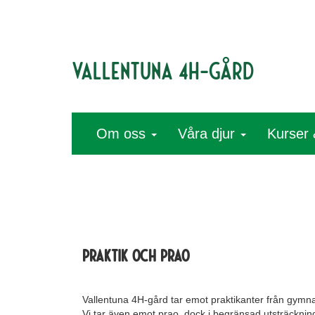
Vallentuna 4H-gård
Om oss
Våra djur
Kurser 
Praktik och Prao
Vallentuna 4H-gård tar emot praktikanter från gymn
Vi tar även emot prao, dock i begränsad utsträckning