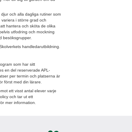
 djur och alla dagliga rutiner som
n variera i större grad och
tt hantera och sköta de olika
pelvis utfodring och mockning
d besöksgrupper.
kolverkets handledarutbildning.
ogram som har sitt
des en del reserverade APL-
latser per termin och platserna är
r först med din lärare.
mot ett visst antal elever varje
icy och tar ut ett
för mer information.