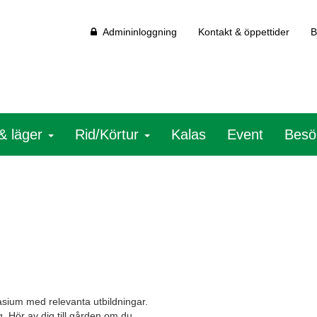
Admininloggning
Kontakt & öppettider
B
& läger
Rid/Körtur
Kalas
Event
Besö
asium med relevanta utbildningar.
. Hör av dig till gården om du