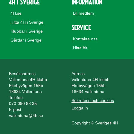
4H i Sverige
Information
4H.se
Bli medlem
Hitta 4H i Sverige
Service
Klubbar i Sverige
Kontakta oss
Gårdar i Sverige
Hitta hit
Besöksadress
Adress
Vallentuna 4H-klubb
Vallentuna 4H-klubb
Ekebyvägen 155b
Ekebyvägen 155b
18634 Vallentuna
18634 Vallentuna
Telefon
Sekretess och cookies
070-090 88 35
Logga in
E-post
vallentuna@4h.se
Copyright © Sveriges 4H