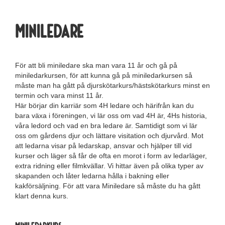
Miniledare
För att bli miniledare ska man vara 11 år och gå på
miniledarkursen, för att kunna gå på miniledarkursen så
måste man ha gått på djurskötarkurs/hästskötarkurs minst en
termin och vara minst 11 år.
Här börjar din karriär som 4H ledare och härifrån kan du
bara växa i föreningen, vi lär oss om vad 4H är, 4Hs historia,
våra ledord och vad en bra ledare är. Samtidigt som vi lär
oss om gårdens djur och lättare visitation och djurvård. Mot
att ledarna visar på ledarskap, ansvar och hjälper till vid
kurser och läger så får de ofta en morot i form av ledarläger,
extra ridning eller filmkvällar. Vi hittar även på olika typer av
skapanden och låter ledarna hålla i bakning eller
kakförsäljning. För att vara Miniledare så måste du ha gått
klart denna kurs.