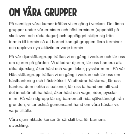
Om våra Grupper
På samtliga våra kurser träffas vi en gång i veckan. Det finns
grupper under vårterminen och höstterminen (uppehåll på
skolloven och röda dagar) och upplägget skiljer sig från
termin till termin så att barnet kan gå gruppen flera terminer
och uppleva nya aktiviteter varje termin.
På vår djurskötargrupp träffas vi en gång i veckan och lär oss
om djuren på gården. Vi utfodrar djuren, lär oss hantera alla
olika djurslag, åker häst och vagn, leker, pysslar m.m.. På vår
Hästskötargrupp träffas vi en gång i veckan och lär oss om
hästhantering och hästskötsel. Vi utfodrar hästarna, lär oss
hantera dem i olika situationer, lär oss ta hand om allt vad
det innebär att ha häst, åker häst och vagn, rider, pysslar
m.m. På vår ridgrupp lär sig barnen att rida självständigt från
grunden, vi tar också gemensamt hand om våra hästar vid
varje tillfälle.
Våra djurinriktade kurser är särskilt bra för barnens
utveckling: