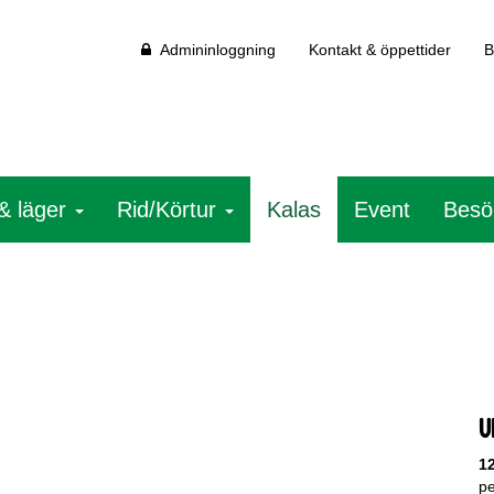
Admininloggning
Kontakt & öppettider
B
& läger
Rid/Körtur
Kalas
Event
Besö
U
1
pe