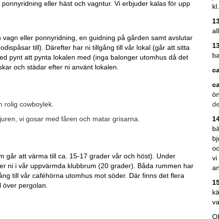
,
ponnyridning eller häst och vagntur. Vi erbjuder kalas för upp
kl
1
al
 vagn eller ponnyridning, en guidning på gården samt avslutar
1
påsar till). Därefter har ni tillgång till vår lokal (går att sitta
b
ha med pynt att pynta lokalen med (inga balonger utomhus då det
diskar och städar efter ni använt lokalen.
ca
ca
ö
 rolig cowboylek.
de
 djuren, vi gosar med fåren och matar grisarna.
1
bä
bj
oc
som går att värma till ca. 15-17 grader vår och höst). Under
vi
 sitter ni i vår uppvärmda klubbrum (20 grader). Båda rummen har
an
llgång till vår caféhörna utomhus mot söder. Där finns det flera
15
 över pergolan.
kä
va
Ob