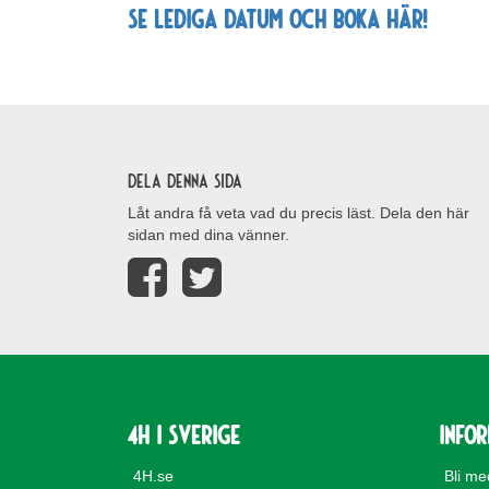
Se lediga datum och boka här!
Dela denna sida
Låt andra få veta vad du precis läst. Dela den här
sidan med dina vänner.
4H i Sverige
Info
4H.se
Bli m