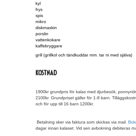
kyl
frys
spis
mikro
diskmaskin
porslin
vattenkokare
kaffebryggare
grill (grillkol och tändkuddar mm. tar ni med själva)
Kostnad
1900kr grundpris för kalas med djurbesök, ponnyridn
2100kr. Grundpriset gäller för 1-8 barn. Tilläggskostn
och för upp till 16 barn 1200kr.
Betalning sker via faktura som skickas via mail.
Bok
dagar innan kalaset. Vid sen avbokning debiteras ma