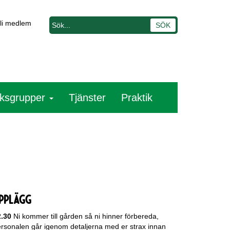
li medlem
ksgrupper
Tjänster
Praktik
pplägg
2.30
Ni kommer till gården så ni hinner förbereda,
rsonalen går igenom detaljerna med er strax innan