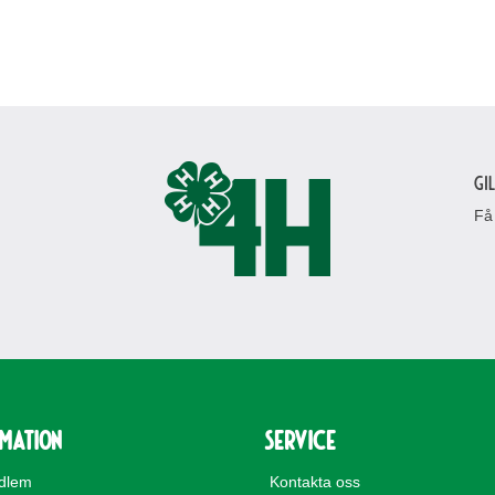
Gi
Få
rmation
Service
edlem
Kontakta oss