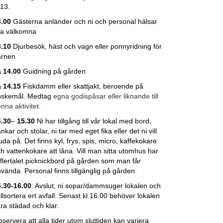
.13.
3.00
Gästerna anländer och ni och personal hälsar
la välkomna
3.10
Djurbesök, häst och vagn eller ponnyridning för
arnen
 14.00
Guidning på gården
 14.15
Fiskdamm eller skattjakt, beroende på
nskemål. Medtag
egna godispåsar eller liknande till
nna aktivitet.
4.30
–
15.30
Ni har tillgång till vår lokal
med bord,
nkar och stolar, ni tar med eget fika eller det ni vill
uda på. Det finns kyl, frys, spis, micro, kaffekokare
h vattenkokare att låna. Vill man sitta utomhus har
 flertalet picknickbord på gården som man får
vända. Personal finns tillgänglig på gården.
.30-16.00
: Avslut, ni sopar/dammsuger lokalen och
llsortera ert avfall. Senast kl.16.00 behöver lokalen
ra städad och klar.
servera att alla tider utom sluttiden kan variera