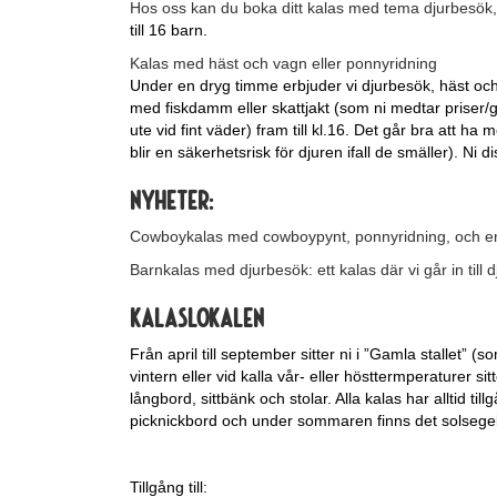
Hos oss kan du boka ditt kalas med tema djurbesök
till 16 barn.
Kalas med häst och vagn eller ponnyridning
Under en dryg timme erbjuder vi djurbesök, häst och
med fiskdamm eller skattjakt (som ni medtar priser/godis
ute vid fint väder) fram till kl.16. Det går bra att 
blir en säkerhetsrisk för djuren ifall de smäller). Ni 
NYHETer:
Cowboykalas med cowboypynt, ponnyridning, och en
Barnkalas med djurbesök: ett kalas där vi går in till
Kalaslokalen
Från april till september sitter ni i ”Gamla stallet” (
vintern eller vid kalla vår- eller hösttermperaturer
långbord, sittbänk och stolar. Alla kalas har alltid ti
picknickbord och under sommaren finns det solsegel
Tillgång till: