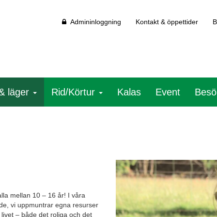
Admininloggning
Kontakt & öppettider
B
& läger
Rid/Körtur
Kalas
Event
Besö
la mellan 10 – 16 år! I våra
de, vi uppmuntrar egna resurser
livet – både det roliga och det