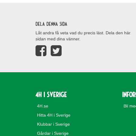
Dela denna sida
Låt andra få veta vad du precis läst. Dela den här
sidan med dina vänner.
4H i Sverige
Info
4H.se
Bli m
Hitta 4H i Sverige
Klubbar i Sverige
Gårdar i Sverige