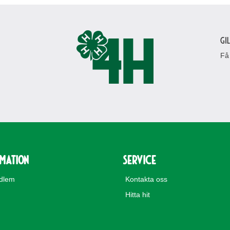
Gi
Få
rmation
Service
edlem
Kontakta oss
Hitta hit