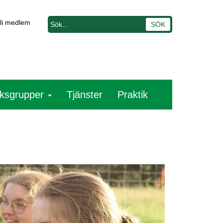
li medlem
ksgrupper
Tjänster
Praktik