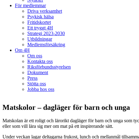
För medlemmar
Driva verksamhet
Psykisk hälsa
Fritidskortet
Ett tryggt 4H
Strategi 2023-2030
Utbildningar
Medlemsförsäkring
Om 4H
Om oss
Kontakta oss
Riksförbundsstyrelsen
Dokument
Press
Stötta oss
Jobba hos oss
Matskolor – dagläger för barn och unga
Matskolan är ett roligt och lärorikt dagläger för barn och unga som ty
eller som vill lära sig mer om mat på ett inspirerande sätt.
Under veckan lagar deltagarna frukost, lunch och mellanmål tillsamm