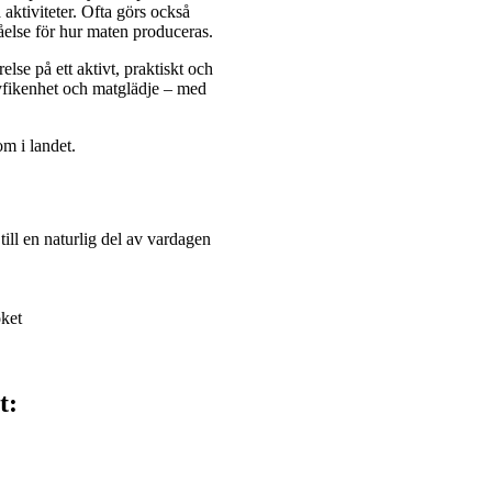
aktiviteter. Ofta görs också
ståelse för hur maten produceras.
se på ett aktivt, praktiskt och
, nyfikenhet och matglädje – med
m i landet.
ill en naturlig del av vardagen
öket
t: