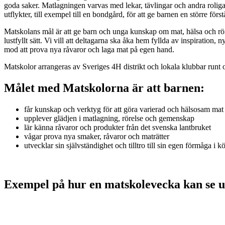
goda saker. Matlagningen varvas med lekar, tävlingar och andra roliga 
utflykter, till exempel till en bondgård, för att ge barnen en större för
Matskolans mål är att ge barn och unga kunskap om mat, hälsa och rörel
lustfyllt sätt. Vi vill att deltagarna ska åka hem fyllda av inspiration
mod att prova nya råvaror och laga mat på egen hand.
Matskolor arrangeras av Sveriges 4H distrikt och lokala klubbar runt o
Målet med Matskolorna är att barnen:
får kunskap och verktyg för att göra varierad och hälsosam mat t
upplever glädjen i matlagning, rörelse och gemenskap
lär känna råvaror och produkter från det svenska lantbruket
vågar prova nya smaker, råvaror och maträtter
utvecklar sin självständighet och tilltro till sin egen förmåga i k
Exempel på hur en matskolevecka kan se u