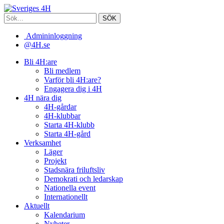
Admininloggning
@4H.se
Bli 4H:are
Bli medlem
Varför bli 4H:are?
Engagera dig i 4H
4H nära dig
4H-gårdar
4H-klubbar
Starta 4H-klubb
Starta 4H-gård
Verksamhet
Läger
Projekt
Stadsnära friluftsliv
Demokrati och ledarskap
Nationella event
Internationellt
Aktuellt
Kalendarium
Nyheter