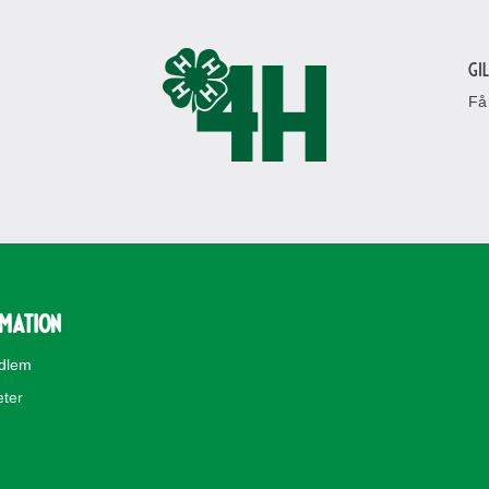
Gi
Få
rmation
edlem
eter