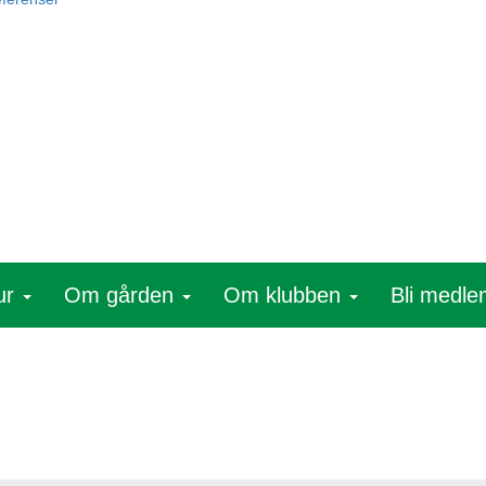
ur
Om gården
Om klubben
Bli medl