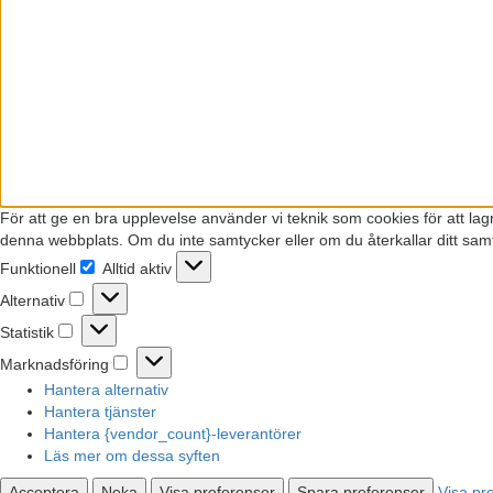
För att ge en bra upplevelse använder vi teknik som cookies för att la
denna webbplats. Om du inte samtycker eller om du återkallar ditt samt
Funktionell
Alltid aktiv
Funktionell
Alternativ
Alternativ
Statistik
Statistik
Marknadsföring
Marknadsföring
Hantera alternativ
Hantera tjänster
Hantera {vendor_count}-leverantörer
Läs mer om dessa syften
Acceptera
Neka
Visa preferenser
Spara preferenser
Visa pr