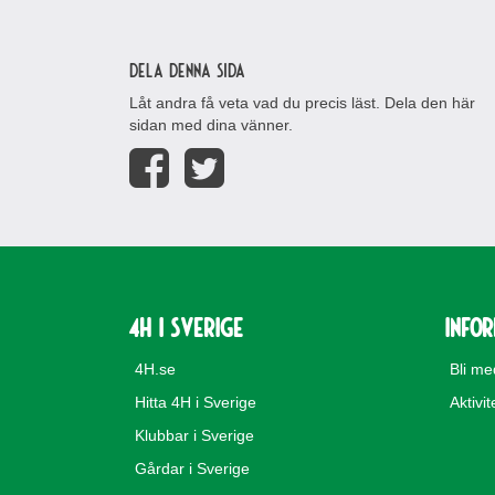
Dela denna sida
Låt andra få veta vad du precis läst. Dela den här
sidan med dina vänner.
4H i Sverige
Info
4H.se
Bli m
Hitta 4H i Sverige
Aktivit
Klubbar i Sverige
Gårdar i Sverige