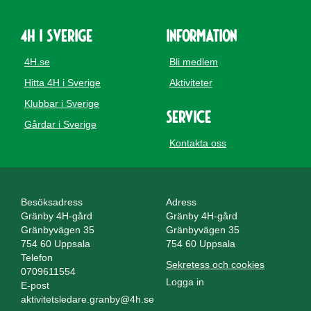
4H i Sverige
Information
4H.se
Bli medlem
Hitta 4H i Sverige
Aktiviteter
Klubbar i Sverige
Service
Gårdar i Sverige
Kontakta oss
Besöksadress
Adress
Gränby 4H-gård
Gränby 4H-gård
Gränbyvägen 35
Gränbyvägen 35
754 60 Uppsala
754 60 Uppsala
Telefon
Sekretess och cookies
0709611554
Logga in
E-post
aktivitetsledare.granby@4h.se