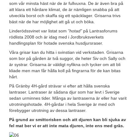
som vår minsta häst när de är fullvuxna. De är även bra på
att klara ett hårdare klimat, de är nämligen snabba på att
utveckla borst och skaffa sig ett späcklager. Grisarna trivs
bäst när de har möjlighet att gå ut och böka.
Linderödssvinet var listat som
”hotad”
på Lantrasforums
rödlista 2008 och är idag med i Jordbruksverkets
handlingsplan för hotade svenska husdjursraser.
Våra grisar kan du hitta i svinstian vid verkstaden. Grisarna
som bor på gården är två suggor, de heter Siv och Sally och
är systrar. Grisarna är väldigt nyfikna och tycker om att bli
kliade men man får hålla koll på fingrarna för de kan bitas
hårt.
På Gränby 4H-gård strävar vi efter att hålla svenska
lantraser. Lantraser är sådana djur som har levt i Sverige
sedan urminnes tider. Många av lantraserna är eller har varit
utrotningshotade. 4H-gårdar i hela Sverige är med och
förebygger utrotning av dessa lantraser.
På grund av smittorisken och att djuren kan bli sjuka av
fel mat ber vi er att inte mata djuren, inte ens med gräs.