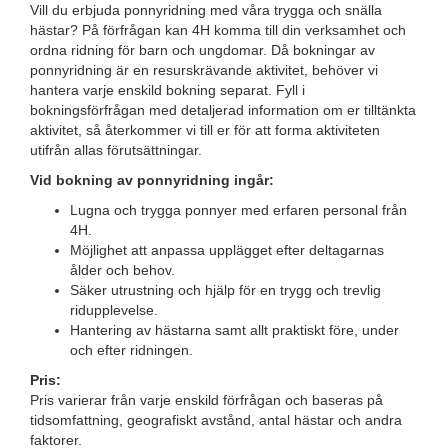
Vill du erbjuda ponnyridning med våra trygga och snälla
hästar? På förfrågan kan 4H komma till din verksamhet och
ordna ridning för barn och ungdomar.
Då bokningar av
ponnyridning är en resurskrävande aktivitet, behöver vi
hantera varje enskild bokning separat. Fyll i
bokningsförfrågan med detaljerad information om er tilltänkta
aktivitet, så återkommer vi till er för att forma aktiviteten
utifrån allas förutsättningar.
Vid bokning av ponnyridning ingår:
Lugna och trygga ponnyer med erfaren personal från
4H.
Möjlighet att anpassa upplägget efter deltagarnas
ålder och behov.
Säker utrustning och hjälp för en trygg och trevlig
ridupplevelse.
Hantering av hästarna samt allt praktiskt före, under
och efter ridningen.
Pris:
Pris varierar från varje enskild förfrågan och
baseras på
tidsomfattning, geografiskt avstånd, antal hästar och andra
faktorer.