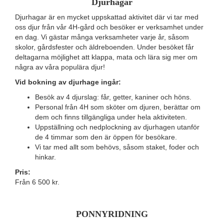
Djurhagar
Djurhagar är en mycket uppskattad aktivitet där vi tar med
oss djur från vår 4H-gård och besöker er verksamhet under
en dag. Vi gästar många verksamheter varje år, såsom
skolor, gårdsfester och äldreboenden. Under besöket får
deltagarna möjlighet att klappa, mata och lära sig mer om
några av våra populära djur!
Vid bokning av djurhage ingår:
Besök av 4 djurslag: får, getter, kaniner och höns.
Personal från 4H som sköter om djuren, berättar om
dem och finns tillgängliga under hela aktiviteten.
Uppställning och nedplockning av djurhagen utanför
de 4 timmar som den är öppen för besökare.
Vi tar med allt som behövs, såsom staket, foder och
hinkar.
Pris:
Från 6 500 kr.
PONNYRIDNING