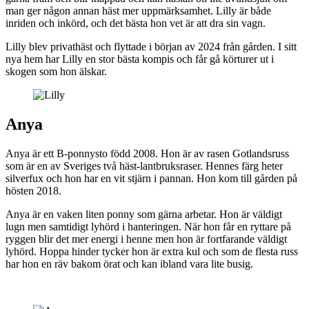
man ger någon annan häst mer uppmärksamhet. Lilly är både
inriden och inkörd, och det bästa hon vet är att dra sin vagn.
Lilly blev privathäst och flyttade i början av 2024 från gården. I sitt
nya hem har Lilly en stor bästa kompis och får gå körturer ut i
skogen som hon älskar.
Anya
Anya är ett B-ponnysto född 2008. Hon är av rasen Gotlandsruss
som är en av Sveriges två häst-lantbruksraser. Hennes färg heter
silverfux och hon har en vit stjärn i pannan. Hon kom till gården på
hösten 2018.
Anya är en vaken liten ponny som gärna arbetar. Hon är väldigt
lugn men samtidigt lyhörd i hanteringen. När hon får en ryttare på
ryggen blir det mer energi i henne men hon är fortfarande väldigt
lyhörd. Hoppa hinder tycker hon är extra kul och som de flesta russ
har hon en räv bakom örat och kan ibland vara lite busig.