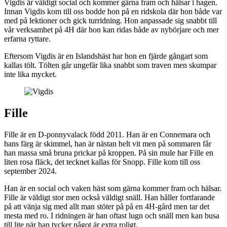
Vigdis är väldigt social och kommer gärna fram och hälsar i hagen.
Innan Vigdis kom till oss bodde hon på en ridskola där hon både var
med på lektioner och gick turridning. Hon anpassade sig snabbt till
vår verksamhet på 4H där hon kan ridas både av nybörjare och mer
erfarna ryttare.
Eftersom Vigdis är en Islandshäst har hon en fjärde gångart som
kallas tölt. Tölten går ungefär lika snabbt som traven men skumpar
inte lika mycket.
Fille
Fille är en D-ponnyvalack född 2011. Han är en Connemara och
hans färg är skimmel, han är nästan helt vit men på sommaren får
han massa små bruna prickar på kroppen. På sin mule har Fille en
liten rosa fläck, det tecknet kallas för Snopp. Fille kom till oss
september 2024.
Han är en social och vaken häst som gärna kommer fram och hälsar.
Fille är väldigt stor men också väldigt snäll. Han håller fortfarande
på att vänja sig med allt man stöter på på en 4H-gård men tar det
mesta med ro. I ridningen är han oftast lugn och snäll men kan busa
till lite när han tycker något är extra roligt.