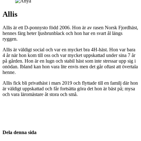
Allis
Allis är ett D-ponnysto född 2006. Hon är av rasen Norsk Fjordhäst,
hennes färg heter ljusbrunblack och hon har en svart ål längs
ryggen.
Allis är väldigt social och var en mycket bra 4H-häst. Hon var bara
4 år när hon kom till oss och var mycket uppskattad under sina 7 år
på gården. Hon är en lugn och stabil häst som inte stressar upp sig i
onödan. Ibland kan hon vara lite envis men det går oftast att övertala
henne.
Allis fick bli privathäst i mars 2019 och flyttade till en familj där hon
är väldigt uppskattad och får fortsätta göra det hon är bäst på; mysa
och vara läromästare åt stora och små.
Dela denna sida