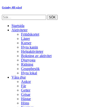
Gränby 4H-gård
Startsida
Aktiviteter
Fritidskortet
Läger
Kurser
Hyra kanin
Helgaktiviteter
Bokning av aktivitet
Djuryoga
Ridning
Gruppbesök
Hyra lokal
Våra djur
Ankor
Får
Getter
Grisar
Hästar
Höns