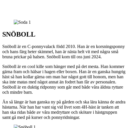
SNÖBOLL
Snöboll är en C-ponnyvalack född 2010. Han är en korsningsponny
och hans färg heter skimmel, han är nästa helt vit med några små
bruna prickar på halsen. Snöboll kom till oss juni 2024.
Snöboll är en cool kille som hänger med på det mesta. Han kommer
gärna fram och hälsar i hagen eller boxen. Han är en ganska hungrig
häst så han kollar gärna om man har något gott till honom, men han
ska inte matas med något annat än fodret han får av personalen.
Snöboll är en duktig ridponny som går med både våra äldsta ryttare
och mindre barn.
Än så länge är han ganska ny på gården och ska lära känna de andra
hästarna. När han har vant sig vid livet som 4H-häst är tanken att
han ska ridas både av våra medryttare och skötare i hästgruppen
samt gå med på kurser och ponnyridningar.