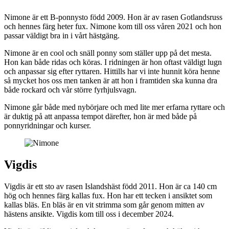
Nimone är ett B-ponnysto född 2009. Hon är av rasen Gotlandsruss
och hennes färg heter fux. Nimone kom till oss våren 2021 och hon
passar väldigt bra in i vårt hästgäng.
Nimone är en cool och snäll ponny som ställer upp på det mesta.
Hon kan både ridas och köras. I ridningen är hon oftast väldigt lugn
och anpassar sig efter ryttaren. Hittills har vi inte hunnit köra henne
så mycket hos oss men tanken är att hon i framtiden ska kunna dra
både rockard och vår större fyrhjulsvagn.
Nimone går både med nybörjare och med lite mer erfarna ryttare och
är duktig på att anpassa tempot därefter, hon är med både på
ponnyridningar och kurser.
Vigdis
Vigdis är ett sto av rasen Islandshäst född 2011. Hon är ca 140 cm
hög och hennes färg kallas fux. Hon har ett tecken i ansiktet som
kallas bläs. En bläs är en vit strimma som går genom mitten av
hästens ansikte. Vigdis kom till oss i december 2024.