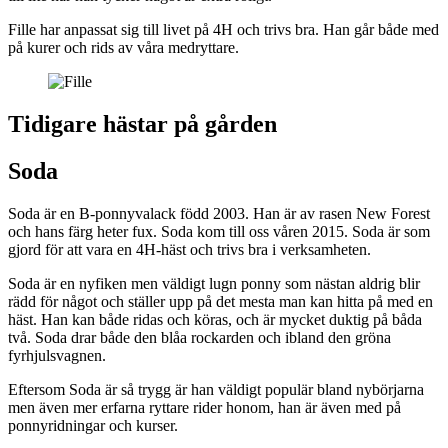
Fille har anpassat sig till livet på 4H och trivs bra. Han går både med
på kurer och rids av våra medryttare.
Tidigare hästar på gården
Soda
Soda är en B-ponnyvalack född 2003. Han är av rasen New Forest
och hans färg heter fux. Soda kom till oss våren 2015. Soda är som
gjord för att vara en 4H-häst och trivs bra i verksamheten.
Soda är en nyfiken men väldigt lugn ponny som nästan aldrig blir
rädd för något och ställer upp på det mesta man kan hitta på med en
häst. Han kan både ridas och köras, och är mycket duktig på båda
två. Soda drar både den blåa rockarden och ibland den gröna
fyrhjulsvagnen.
Eftersom Soda är så trygg är han väldigt populär bland nybörjarna
men även mer erfarna ryttare rider honom, han är även med på
ponnyridningar och kurser.