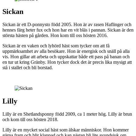
Sickan
Sickan är ett D-ponnysto född 2005. Hon är av rasen Haflinger och
hennes färg heter fux och hon har en vit bläs i pannan. Sickan är den
största hästen på gården. Hon kom till oss hösten 2016.
Sickan är en vaken och lyhörd häst som tycker om att få
uppmärksamhet av alla besökare. Hon är energisk och snäll på alla
vis. Hon gillar att arbeta och uppskattar både ett pass på banan och
en tur ut kring Gränby. Hon tycker dock det är precis lika mysigt att
stå i stallet och bli borstad.
Lilly
Lilly är en Shetlandsponny född 2009, ca 1 meter hög. Lilly är brun
och kom till oss hösten 2018.
Lilly är en mycket social häst som älskar människor. Hon kommer
gärna fram och blir klappad och kan nästan bli lite avundsjuk om