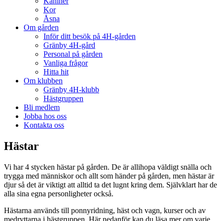
Kaniner
Kor
Åsna
Om gården
Inför ditt besök på 4H-gården
Gränby 4H-gård
Personal på gården
Vanliga frågor
Hitta hit
Om klubben
Gränby 4H-klubb
Hästgruppen
Bli medlem
Jobba hos oss
Kontakta oss
Hästar
Vi har 4 stycken hästar på gården. De är allihopa väldigt snälla och
trygga med människor och allt som händer på gården, men hästar är
djur så det är viktigt att alltid ta det lugnt kring dem. Självklart har de
alla sina egna personligheter också.
Hästarna används till ponnyridning, häst och vagn, kurser och av
medryttarna i hästgruppen. Här nedanför kan du läsa mer om varje