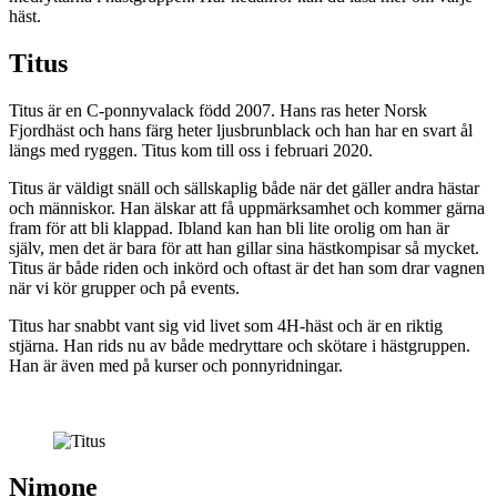
häst.
Titus
Titus är en C-ponnyvalack född 2007. Hans ras heter Norsk
Fjordhäst och hans färg heter ljusbrunblack och han har en svart ål
längs med ryggen. Titus kom till oss i februari 2020.
Titus är väldigt snäll och sällskaplig både när det gäller andra hästar
och människor. Han älskar att få uppmärksamhet och kommer gärna
fram för att bli klappad. Ibland kan han bli lite orolig om han är
själv, men det är bara för att han gillar sina hästkompisar så mycket.
Titus är både riden och inkörd och oftast är det han som drar vagnen
när vi kör grupper och på events.
Titus har snabbt vant sig vid livet som 4H-häst och är en riktig
stjärna. Han rids nu av både medryttare och skötare i hästgruppen.
Han är även med på kurser och ponnyridningar.
Nimone