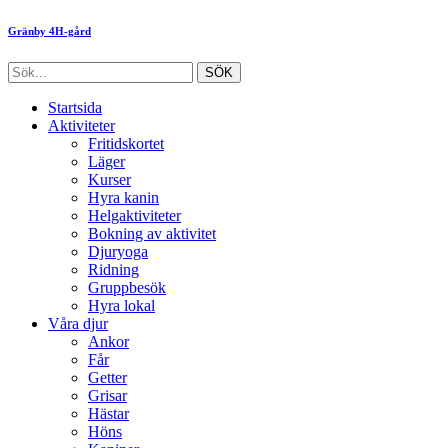
Gränby 4H-gård
Startsida
Aktiviteter
Fritidskortet
Läger
Kurser
Hyra kanin
Helgaktiviteter
Bokning av aktivitet
Djuryoga
Ridning
Gruppbesök
Hyra lokal
Våra djur
Ankor
Får
Getter
Grisar
Hästar
Höns