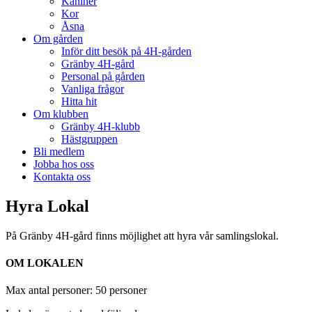
Kaniner
Kor
Åsna
Om gården
Inför ditt besök på 4H-gården
Gränby 4H-gård
Personal på gården
Vanliga frågor
Hitta hit
Om klubben
Gränby 4H-klubb
Hästgruppen
Bli medlem
Jobba hos oss
Kontakta oss
Hyra Lokal
På Gränby 4H-gård finns möjlighet att hyra vår samlingslokal.
OM LOKALEN
Max antal personer: 50 personer