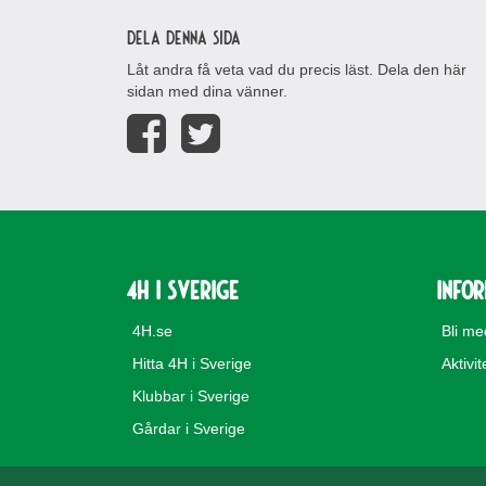
Dela denna sida
Låt andra få veta vad du precis läst. Dela den här
sidan med dina vänner.
4H i Sverige
Info
4H.se
Bli m
Hitta 4H i Sverige
Aktivit
Klubbar i Sverige
Gårdar i Sverige