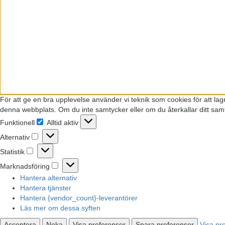
För att ge en bra upplevelse använder vi teknik som cookies för att la
denna webbplats. Om du inte samtycker eller om du återkallar ditt samt
Funktionell
Alltid aktiv
Funktionell
Alternativ
Alternativ
Statistik
Statistik
Marknadsföring
Marknadsföring
Hantera alternativ
Hantera tjänster
Hantera {vendor_count}-leverantörer
Läs mer om dessa syften
Acceptera
Neka
Visa preferenser
Spara preferenser
Visa pr