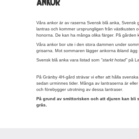
Ankor
Våra ankor är av raserna Svensk blå anka, Svensk 
lantras och kommer ursprungligen från västkusten o
honorna. De kan ha många olika färger. På gården ka
Våra ankor bor ute i den stora dammen under sommar
grisarna. Mot sommaren lägger ankorna ibland ägg 
Svensk blå anka vara listad som
”starkt hotad”
på La
På Gränby 4H-gård strävar vi efter att hålla svenska
sedan urminnes tider. Många av lantraserna är eller
och förebygger utrotning av dessa lantraser.
På grund av smittorisken och att djuren kan bli s
gräs.