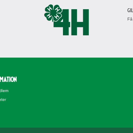
Gi
Få
rmation
edlem
eter