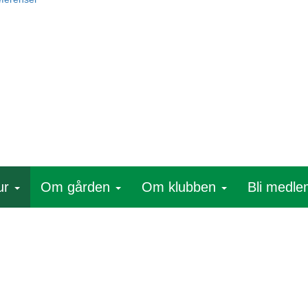
ur
Om gården
Om klubben
Bli medl