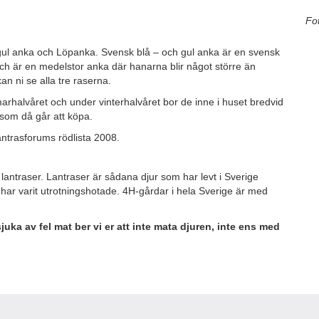
Fo
gul anka och Löpanka. Svensk blå – och gul anka är en svensk
ch är en medelstor anka där hanarna blir något större än
n ni se alla tre raserna.
halvåret och under vinterhalvåret bor de inne i huset bredvid
som då går att köpa.
ntrasforums rödlista 2008.
 lantraser. Lantraser är sådana djur som har levt i Sverige
 har varit utrotningshotade. 4H-gårdar i hela Sverige är med
juka av fel mat ber vi er att inte mata djuren, inte ens med