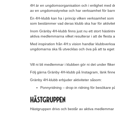
4H är en ungdomsorganisation och i enlighet med d
av en ungdomsstyrelse och har verksamhet för bar
En 4H-klubb kan ha i princip vilken verksamhet som
som bestämmer vad deras klubb ska har för aktiviteter
Inom Gränby 4H-klubb finns just nu ett stort hästint
aktiva medlemmarna vilket resulterar i att de flesta a
Med inspiration från 4H:s vision handlar klubbverk
ungdomarna ska få utvecklas och öva på att ta eget
Vill ni bli medlemmar i klubben gör ni det under flik
Följ gärna Gränby 4H-klubb på Instagram, länk finn
Gränby 4H-klubb erbjuder aktiviteter såsom:
Ponnyridning – drop-in ridning för besökare p
Hästgruppen
Hästgruppen drivs och består av aktiva medlemmar 