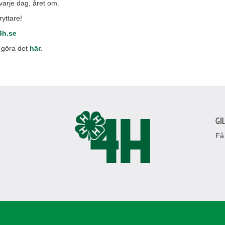
varje dag, året om.
yttare!
4h.se
 göra det
här.
Gi
Få