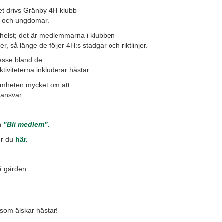
et drivs Gränby 4H-klubb
n och ungdomar.
 helst; det är medlemmarna i klubben
, så länge de följer 4H:s stadgar och riktlinjer.
resse bland de
ktiviteterna inkluderar hästar.
samheten mycket om att
 ansvar.
en
”Bli medlem”.
er du
här
.
å gården.
som älskar hästar!