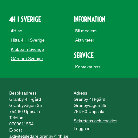
4H i Sverige
Information
4H.se
Bli medlem
Hitta 4H i Sverige
Aktiviteter
Klubbar i Sverige
Service
Gårdar i Sverige
Kontakta oss
Besöksadress
Adress
Gränby 4H-gård
Gränby 4H-gård
Gränbyvägen 35
Gränbyvägen 35
754 60 Uppsala
754 60 Uppsala
Telefon
Sekretess och cookies
0709611554
Logga in
E-post
aktivitetsledare.granby@4h.se