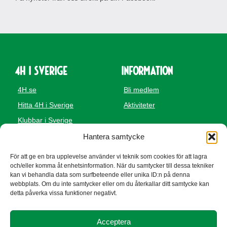
4H i Sverige
Information
4H.se
Bli medlem
Hitta 4H i Sverige
Aktiviteter
Klubbar i Sverige
Service
Gårdar i Sverige
Hantera samtycke
Kontakta oss
För att ge en bra upplevelse använder vi teknik som cookies för att lagra
och/eller komma åt enhetsinformation. När du samtycker till dessa tekniker
kan vi behandla data som surfbeteende eller unika ID:n på denna
webbplats. Om du inte samtycker eller om du återkallar ditt samtycke kan
Besöksadress
Adress
detta påverka vissa funktioner negativt.
Gränby 4H-gård
Gränby 4H-gård
Gränbyvägen 35
Gränbyvägen 35
Acceptera
754 60 Uppsala
754 60 Uppsala